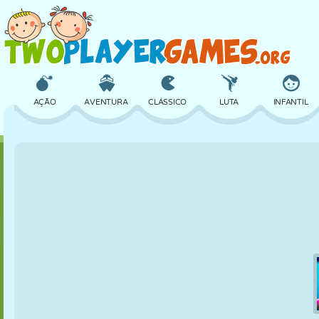
AÇÃO
AVENTURA
CLÁSSICO
LUTA
INFANTIL
3D
AVIÃO
ALIEN
EQUILÍBRIO
BASQUETE
CASTELO
XADREZ
CRAZY
DEFESA
DINOSSAURO
MENINAS
GOLFE
PULAR
MATEMÁTICA
LABIRINTO