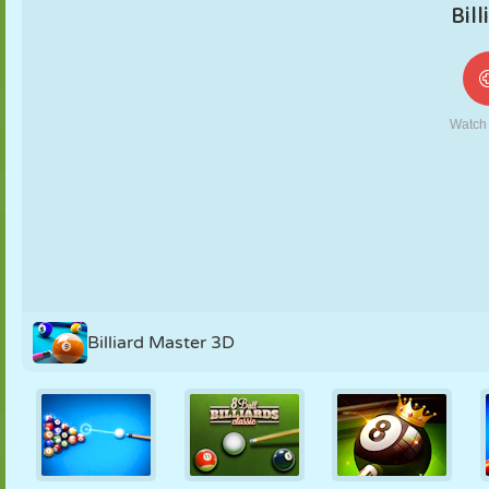
FANTOCHE
QUEBRA-
REAÇÃO
RETRÔ
ROBÔ
CABEÇA
ESTRATÉGIA
ACROBACIA
TANQUE
TÊNIS
JOGO DA
VELHA
Billiard Master 3D