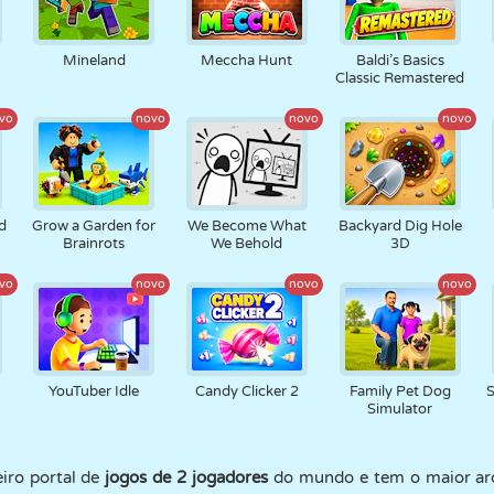
Mineland
Meccha Hunt
Baldi’s Basics
Classic Remastered
vo
novo
novo
novo
d
Grow a Garden for
We Become What
Backyard Dig Hole
Brainrots
We Behold
3D
vo
novo
novo
novo
YouTuber Idle
Candy Clicker 2
Family Pet Dog
Simulator
iro portal de
jogos de 2 jogadores
do mundo e tem o maior arq