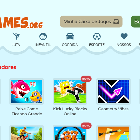
Minha Caixa de Jogos
LUTA
INFANTIL
CORRIDA
ESPORTE
NOSSOS
adores
EQUILÍBRIO
BASQUETE
BATALHA
BILHAR
TABULEIRO
novo
DEFESA
DINOSSAURO
DIRIGIR
EDUCACIONAL
ESCAPE
Peixe Come
Kick Lucky Blocks
Geometry Vibes
Ficando Grande
Online
MATEMÁTICA
LABIRINTO
MONSTRO
MOTO
ONLINE
novo