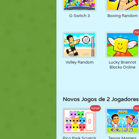
FANTOCHE
QUEBRA-
REAÇÃO
CABEÇA
G-Switch 3
Boxing Random
no
ESTRATÉGIA
ACROBACIA
TANQUE
Volley Random
Lucky Brainrot
Blocks Online
Novos Jogos de 2 Jogadores
novo
no
Pico Park Scratch
Tennis Masters