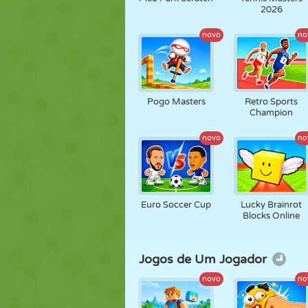
2026
novo
no
Pogo Masters
Retro Sports
Champion
novo
no
Euro Soccer Cup
Lucky Brainrot
Blocks Online
Jogos de Um Jogador
novo
no