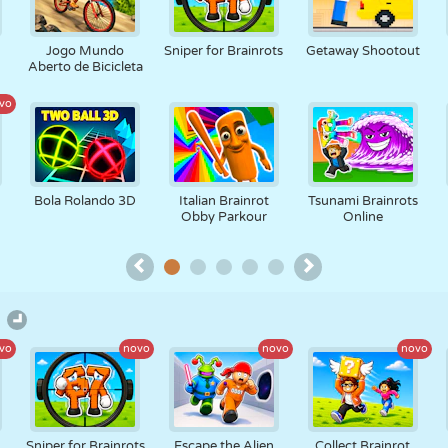
RETRÔ
ROBÔ
CORRER
ESCOLA
TIRO
Jogo Mundo
Sniper for Brainrots
Getaway Shootout
Aberto de Bicicleta
vo
TÊNIS
JOGO DA
TOUCH SCREEN
TORRE
CAMINHÃO
VELHA
Bola Rolando 3D
Italian Brainrot
Tsunami Brainrots
Obby Parkour
Online
vo
novo
novo
novo
Sniper for Brainrots
Escape the Alien
Collect Brainrot