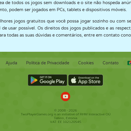
ea de todos os jogos sem downloads e o site não hospeda anún
nto, podem ser jogados em PCs, tablets e dispositivos móveis.
lhores jogos gratuitos que você possa jogar sozinho ou com se
il de usar possível. Os direitos dos jogos publicados e as respe
ara todas as suas dúvidas e comentários, entre em contato conos
Ajuda
Política de Privacidade
Cookies
Contato
© 2008 - 2026
TwoPlayerGames.org is an initiative of RHM Interactive OÜ
Tallinn, Estonia
VAT: EE 102120545