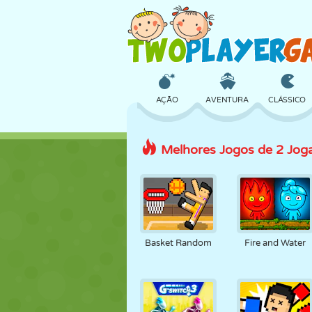
AÇÃO
AVENTURA
CLÁSSICO
Melhores Jogos de 2 Jog
3D
AVIÃO
ALIEN
CASTELO
XADREZ
CRAZY
Basket Random
Fire and Water
MENINAS
GOLFE
PULAR