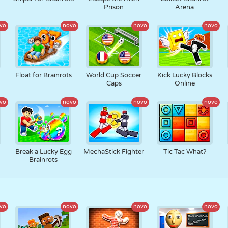
Prison
Arena
vo
novo
novo
novo
Float for Brainrots
World Cup Soccer
Kick Lucky Blocks
Caps
Online
vo
novo
novo
novo
Break a Lucky Egg
MechaStick Fighter
Tic Tac What?
Brainrots
vo
novo
novo
novo