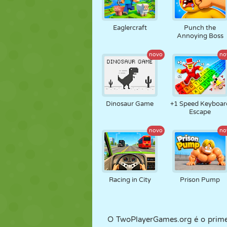
Eaglercraft
Punch the
Annoying Boss
novo
no
Dinosaur Game
+1 Speed Keyboar
Escape
novo
no
Racing in City
Prison Pump
O TwoPlayerGames.org é o prime