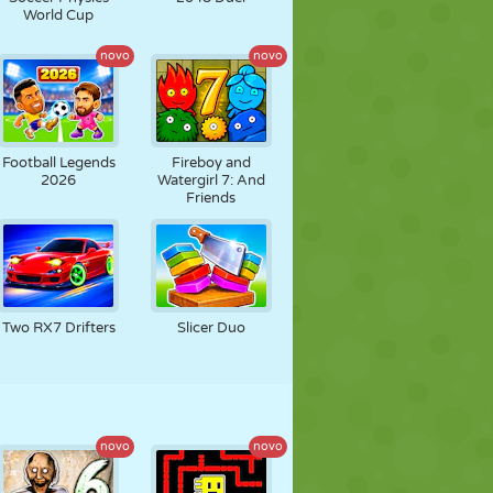
World Cup
novo
novo
Football Legends
Fireboy and
2026
Watergirl 7: And
Friends
Two RX7 Drifters
Slicer Duo
novo
novo