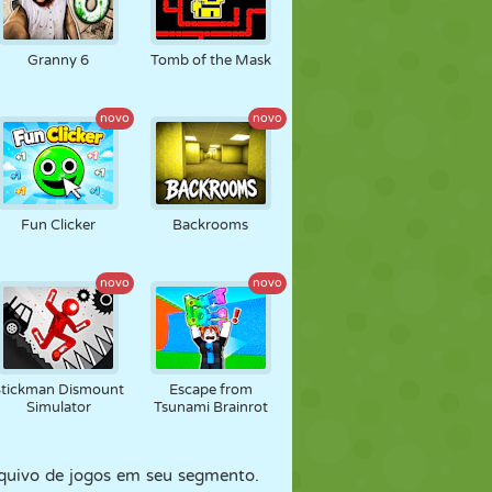
Granny 6
Tomb of the Mask
novo
novo
Fun Clicker
Backrooms
novo
novo
Stickman Dismount
Escape from
Simulator
Tsunami Brainrot
uivo de jogos em seu segmento.