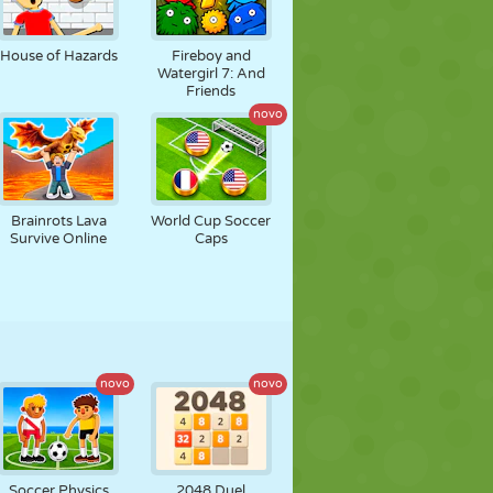
FUTEBOL
ESPAÇO
STICKMAN
House of Hazards
Fireboy and
Geometry Vibes X-
Watergirl 7: And
Ball
Friends
novo
GUERRA
LUTA LIVRE
ZUMBI
Brainrots Lava
World Cup Soccer
2-3-4 Player Games
Survive Online
Caps
novo
novo
Soccer Physics
2048 Duel