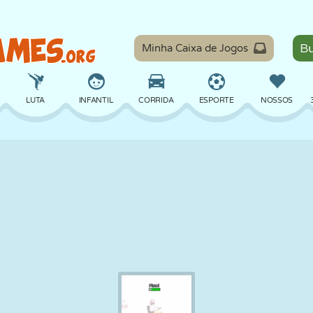
Minha Caixa de Jogos
LUTA
INFANTIL
CORRIDA
ESPORTE
NOSSOS
EQUILÍBRIO
BASQUETE
BATALHA
BILHAR
TABULEIRO
DEFESA
DINOSSAURO
DIRIGIR
EDUCACIONAL
ESCAPE
MATEMÁTICA
LABIRINTO
MONSTRO
MOTO
ONLINE