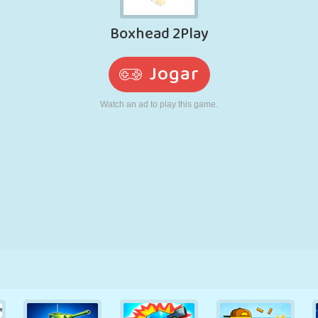
RETRÔ
ROBÔ
CORRER
ESCOLA
TIRO
TÊNIS
JOGO DA
TOUCH SCREEN
TORRE
CAMINHÃO
VELHA