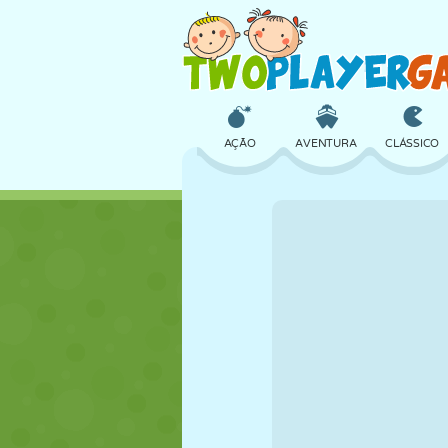
AÇÃO
AVENTURA
CLÁSSICO
3D
AVIÃO
ALIEN
CASTELO
XADREZ
CRAZY
MENINAS
GOLFE
PULAR