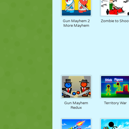
Gun Mayhem 2
Zombie to Shoo
More Mayhem
Gun Mayhem
Territory War
Redux