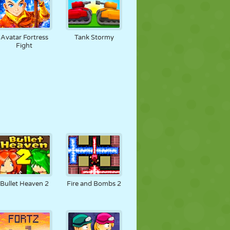
Avatar Fortress
Tank Stormy
Fight
Bullet Heaven 2
Fire and Bombs 2