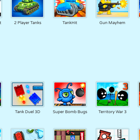
t
2 Player Tanks
TankHit
Gun Mayhem
Tank Duel 3D
Super Bomb Bugs
Territory War 3