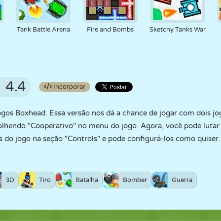
Tank Battle Arena
Fire and Bombs
Sketchy Tanks War
4.4
Incorporar
jogos Boxhead. Essa versão nos dá a chance de jogar com dois j
olhendo "Cooperativo" no menu do jogo. Agora, você pode luta
s do jogo na seção "Controls" e pode configurá-los como quiser
3D
Tiro
Batalha
Bomber
Guerra