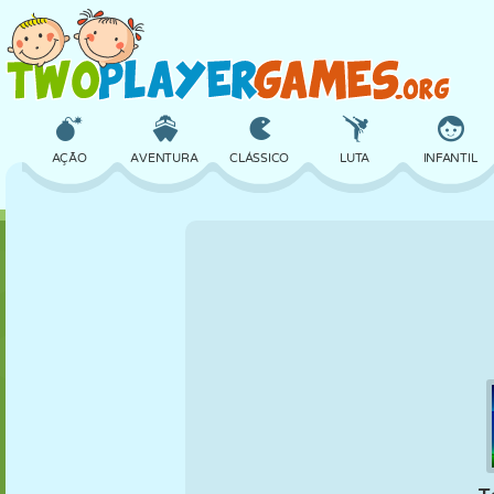
AÇÃO
AVENTURA
CLÁSSICO
LUTA
INFANTIL
3D
AVIÃO
ALIEN
EQUILÍBRIO
BASQUETE
CASTELO
XADREZ
CRAZY
DEFESA
DINOSSAURO
MENINAS
GOLFE
PULAR
MATEMÁTICA
LABIRINTO