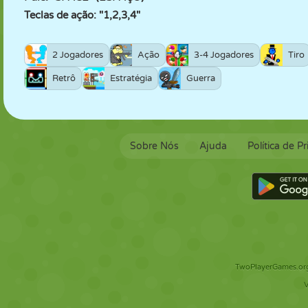
Teclas de ação: "1,2,3,4"
2 Jogadores
Ação
3-4 Jogadores
Tiro
Retrô
Estratégia
Guerra
Sobre Nós
Ajuda
Política de P
TwoPlayerGames.org 
V