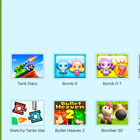
Tank Stars
Bomb It
Bomb It 7
Sketchy Tanks War
Bullet Heaven 2
Bomber 3D
T