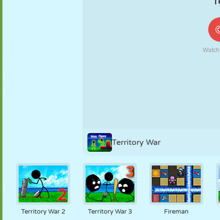
FANTOCHE
QUEBRA-
REAÇÃO
RETRÔ
ROBÔ
CABEÇA
ESTRATÉGIA
ACROBACIA
TANQUE
TÊNIS
JOGO DA
VELHA
Territory War
Territory War 2
Territory War 3
Fireman