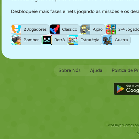
Desbloqueie mais fases e hets jogando as missões e os desa
2 Jogadores
Clássico
Ação
3-4 Jogado
Bomber
Retrô
Estratégia
Guerra
Sobre Nós
Ajuda
Política de P
TwoPlayerGames.org 
V