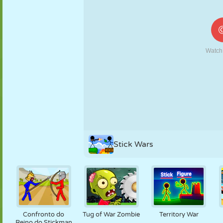
FANTOCHE
QUEBRA-
REAÇÃO
RETRÔ
ROBÔ
CABEÇA
ESTRATÉGIA
ACROBACIA
TANQUE
TÊNIS
JOGO DA
VELHA
Stick Wars
Confronto do
Tug of War Zombie
Territory War
Reino do Stickman