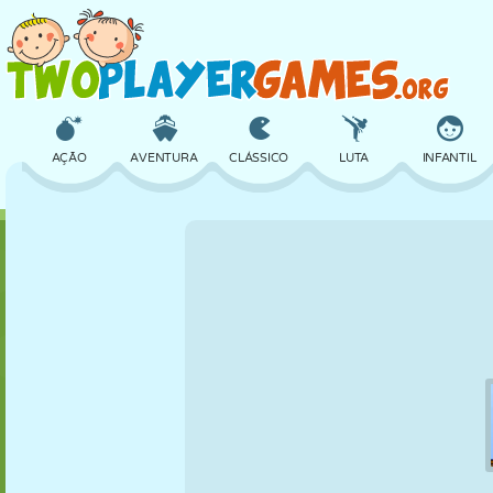
AÇÃO
AVENTURA
CLÁSSICO
LUTA
INFANTIL
3D
AVIÃO
ALIEN
EQUILÍBRIO
BASQUETE
CASTELO
XADREZ
CRAZY
DEFESA
DINOSSAURO
MENINAS
GOLFE
PULAR
MATEMÁTICA
LABIRINTO