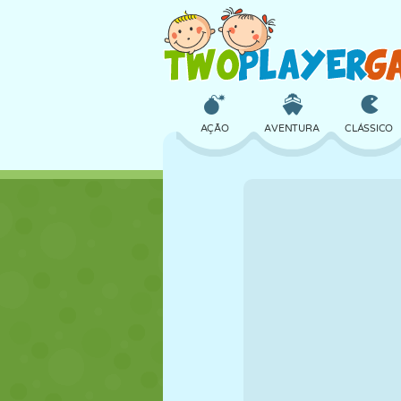
AÇÃO
AVENTURA
CLÁSSICO
3D
AVIÃO
ALIEN
CASTELO
XADREZ
CRAZY
MENINAS
GOLFE
PULAR