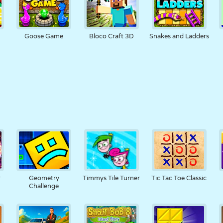
Goose Game
Bloco Craft 3D
Snakes and Ladders
r
Geometry
Timmys Tile Turner
Tic Tac Toe Classic
Challenge