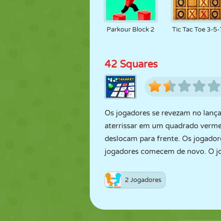
Parkour Block 2
Tic Tac Toe 3-5-
42 Squares
Os jogadores se revezam no lanç
aterrissar em um quadrado vermel
deslocam para frente. Os jogador
jogadores comecem de novo. O j
2 Jogadores