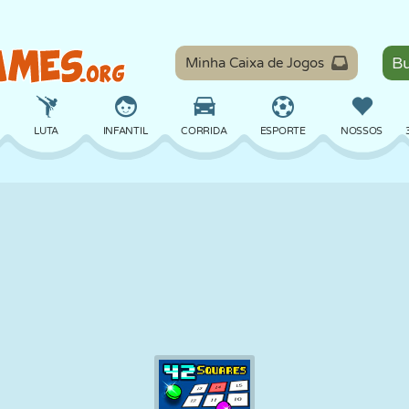
Minha Caixa de Jogos
LUTA
INFANTIL
CORRIDA
ESPORTE
NOSSOS
EQUILÍBRIO
BASQUETE
BATALHA
BILHAR
TABULEIRO
DEFESA
DINOSSAURO
DIRIGIR
EDUCACIONAL
ESCAPE
MATEMÁTICA
LABIRINTO
MONSTRO
MOTO
ONLINE