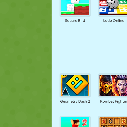
Square Bird
Ludo Online
Geometry Dash 2
Kombat Fighte