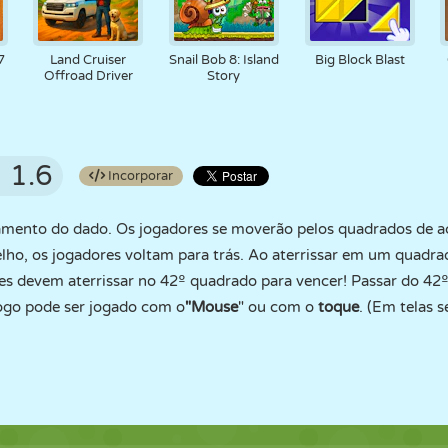
7
Land Cruiser
Snail Bob 8: Island
Big Block Blast
Offroad Driver
Story
1.6
Incorporar
amento do dado. Os jogadores se moverão pelos quadrados de a
ho, os jogadores voltam para trás. Ao aterrissar em um quadrad
es devem aterrissar no 42º quadrado para vencer! Passar do 42
ogo pode ser jogado com o
"Mouse
" ou com o
toque
. (Em telas s