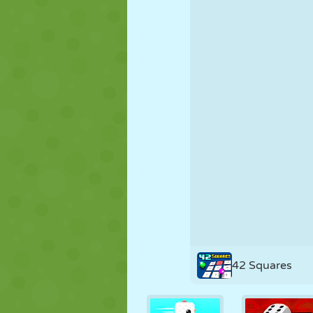
FANTOCHE
QUEBRA-
REAÇÃO
CABEÇA
ESTRATÉGIA
ACROBACIA
TANQUE
42 Squares