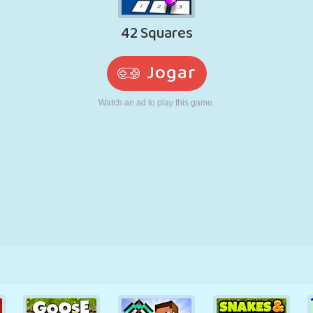
RETRÔ
ROBÔ
CORRER
ESCOLA
TIRO
TÊNIS
JOGO DA
TOUCH SCREEN
TORRE
CAMINHÃO
VELHA