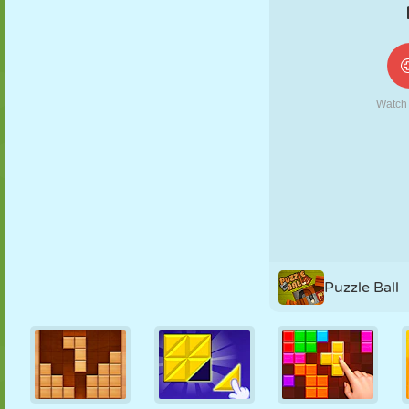
FANTOCHE
QUEBRA-
REAÇÃO
RETRÔ
ROBÔ
CABEÇA
ESTRATÉGIA
ACROBACIA
TANQUE
TÊNIS
JOGO DA
VELHA
Puzzle Ball