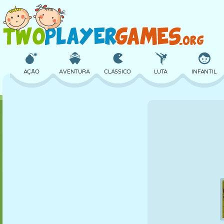
AÇÃO
AVENTURA
CLÁSSICO
LUTA
INFANTIL
3D
AVIÃO
ALIEN
EQUILÍBRIO
BASQUETE
CASTELO
XADREZ
CRAZY
DEFESA
DINOSSAURO
MENINAS
GOLFE
PULAR
MATEMÁTICA
LABIRINTO