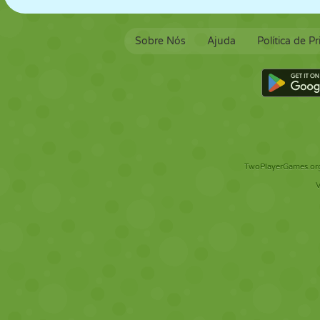
Sobre Nós
Ajuda
Política de P
TwoPlayerGames.org 
V