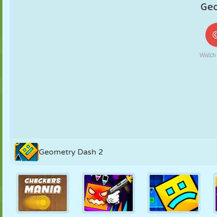
FANTOCHE
QUEBRA-
REAÇÃO
RETRÔ
ROBÔ
CABEÇA
ESTRATÉGIA
ACROBACIA
TANQUE
TÊNIS
JOGO DA
VELHA
Geometry Dash 2