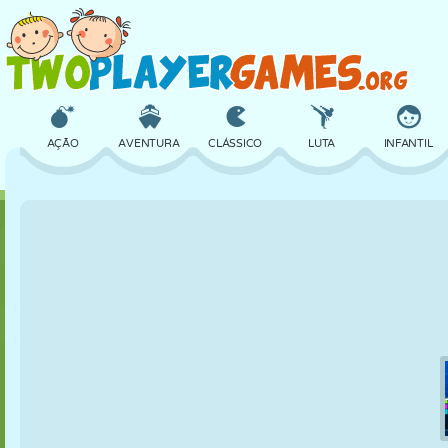
AÇÃO
AVENTURA
CLÁSSICO
LUTA
INFANTIL
3D
AVIÃO
ALIEN
EQUILÍBRIO
BASQUETE
CASTELO
XADREZ
CRAZY
DEFESA
DINOSSAURO
MENINAS
GOLFE
PULAR
MATEMÁTICA
LABIRINTO