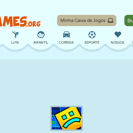
Minha Caixa de Jogos
LUTA
INFANTIL
CORRIDA
ESPORTE
NOSSOS
EQUILÍBRIO
BASQUETE
BATALHA
BILHAR
TABULEIRO
DEFESA
DINOSSAURO
DIRIGIR
EDUCACIONAL
ESCAPE
MATEMÁTICA
LABIRINTO
MONSTRO
MOTO
ONLINE