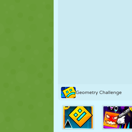
FANTOCHE
QUEBRA-
REAÇÃO
CABEÇA
ESTRATÉGIA
ACROBACIA
TANQUE
Geometry Challenge