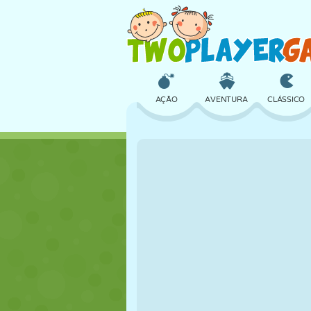
AÇÃO
AVENTURA
CLÁSSICO
3D
AVIÃO
ALIEN
CASTELO
XADREZ
CRAZY
MENINAS
GOLFE
PULAR