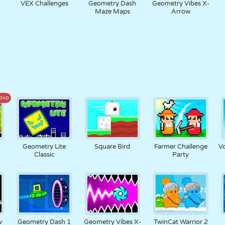
h
VEX Challenges
Geometry Dash
Geometry Vibes X-
Maze Maps
Arrow
ovo
Geometry Lite
Square Bird
Farmer Challenge
Vo
Classic
Party
w
Geometry Dash 1
Geometry Vibes X-
TwinCat Warrior 2