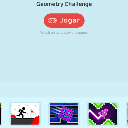
RETRÔ
ROBÔ
CORRER
ESCOLA
TIRO
TÊNIS
JOGO DA
TOUCH SCREEN
TORRE
CAMINHÃO
VELHA