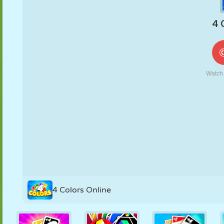
FANTOCHE
QUEBRA-
REAÇÃO
RETRÔ
ROBÔ
CABEÇA
ESTRATÉGIA
ACROBACIA
TANQUE
TÊNIS
JOGO DA
VELHA
4 Colors Online