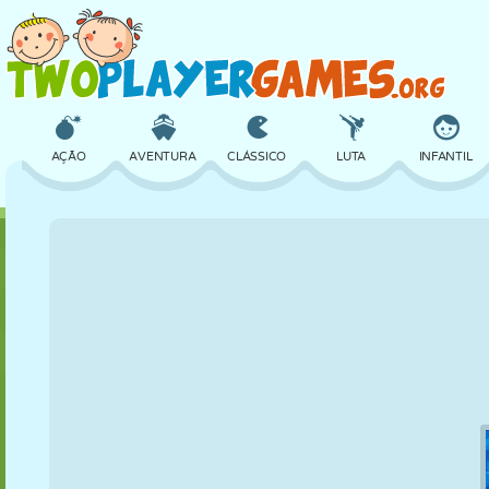
AÇÃO
AVENTURA
CLÁSSICO
LUTA
INFANTIL
3D
AVIÃO
ALIEN
EQUILÍBRIO
BASQUETE
CASTELO
XADREZ
CRAZY
DEFESA
DINOSSAURO
MENINAS
GOLFE
PULAR
MATEMÁTICA
LABIRINTO