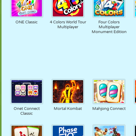
ONE Classic
4 Colors World Tour
Four Colors
Multiplayer
Multiplayer
Monument Edition
Onet Connect
Mortal Kombat
Mahjong Connect
Classic