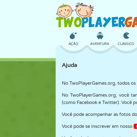
AÇÃO
AVENTURA
CLÁSSICO
Ajuda
3D
AVIÃO
ALIEN
No TwoPlayerGames.org, todos os j
No TwoPlayerGames.org, você ta
CASTELO
XADREZ
CRAZY
(como Facebook e Twitter). Você po
Você pode acompanhar as fotos d
MENINAS
GOLFE
PULAR
Você pode se inscrever em nosso