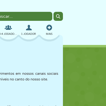
3-4 JOGADORES
1 JOGADOR
MAIS
BOMBER
NAVEGADOR
CARRO
mentos em nossos canais sociais
VOAR
COMIDA
DIVERTIDO
íveis no canto do nosso site.
PIXEL ART
PLATAFORMA
PISCINA