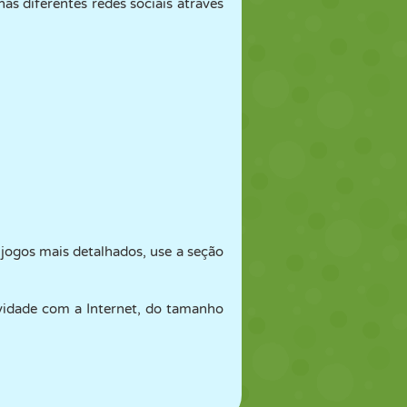
as diferentes redes sociais através
FUTEBOL
ESPAÇO
STICKMAN
GUERRA
LUTA LIVRE
ZUMBI
 jogos mais detalhados, use a seção
vidade com a Internet, do tamanho