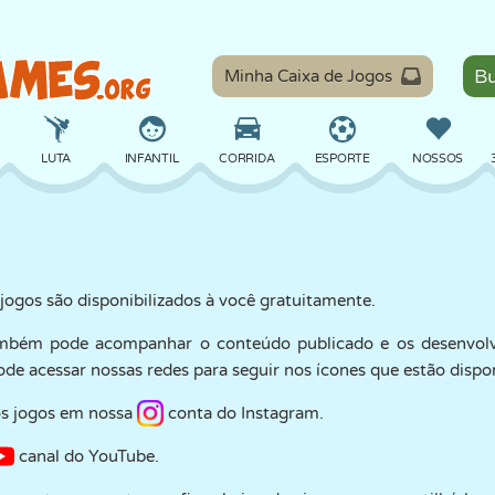
Minha Caixa de Jogos
LUTA
INFANTIL
CORRIDA
ESPORTE
NOSSOS
EQUILÍBRIO
BASQUETE
BATALHA
BILHAR
TABULEIRO
ogos são disponibilizados à você gratuitamente.
mbém pode acompanhar o conteúdo publicado e os desenvolvi
DEFESA
DINOSSAURO
DIRIGIR
EDUCACIONAL
ESCAPE
de acessar nossas redes para seguir nos ícones que estão dispon
os jogos em nossa
conta do Instagram.
MATEMÁTICA
LABIRINTO
MONSTRO
MOTO
ONLINE
canal do YouTube.