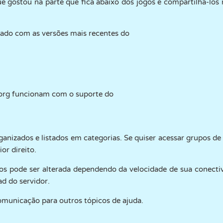
 gostou na parte que fica abaixo dos jogos e compartilhá-los n
RETRÔ
ROBÔ
CORRER
ESCOLA
TIRO
zado com as versões mais recentes do
TÊNIS
JOGO DA
TOUCH SCREEN
TORRE
CAMINHÃO
VELHA
org funcionam com o suporte do
anizados e listados em categorias. Se quiser acessar grupos de
or direito.
os pode ser alterada dependendo da velocidade de sua conecti
d do servidor.
omunicação para outros tópicos de ajuda.