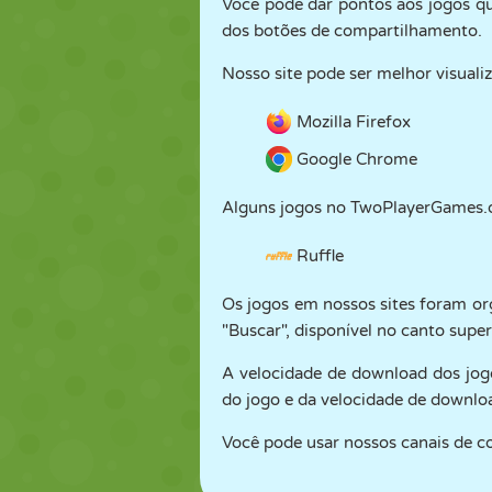
Você pode dar pontos aos jogos que
dos botões de compartilhamento.
FANTOCHE
QUEBRA-
REAÇÃO
CABEÇA
Nosso site pode ser melhor visuali
ESTRATÉGIA
ACROBACIA
TANQUE
Mozilla Firefox
Google Chrome
Alguns jogos no TwoPlayerGames.
Ruffle
Os jogos em nossos sites foram org
"Buscar", disponível no canto superi
A velocidade de download dos jog
do jogo e da velocidade de downloa
Você pode usar nossos canais de c