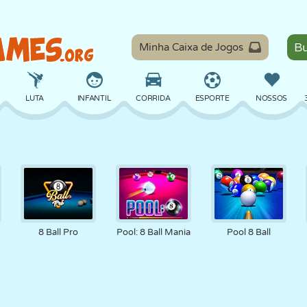
Minha Caixa de Jogos
LUTA
INFANTIL
CORRIDA
ESPORTE
NOSSOS
EQUILÍBRIO
BASQUETE
BATALHA
BILHAR
TABULEIRO
DEFESA
DINOSSAURO
DIRIGIR
EDUCACIONAL
ESCAPE
8 Ball Pro
Pool: 8 Ball Mania
Pool 8 Ball
MATEMÁTICA
LABIRINTO
MONSTRO
MOTO
ONLINE