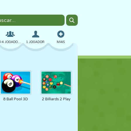
3-4 JOGADORES
1 JOGADOR
MAIS
BOMBER
NAVEGADOR
CARRO
VOAR
COMIDA
DIVERTIDO
8 Ball Pool 3D
2 Billiards 2 Play
PIXEL ART
PLATAFORMA
PISCINA