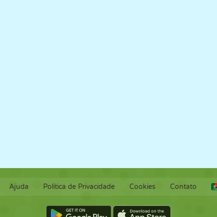
RETRÔ
ROBÔ
CORRER
ESCOLA
TIRO
TÊNIS
JOGO DA
TOUCH SCREEN
TORRE
CAMINHÃO
VELHA
Ajuda
Política de Privacidade
Cookies
Contato