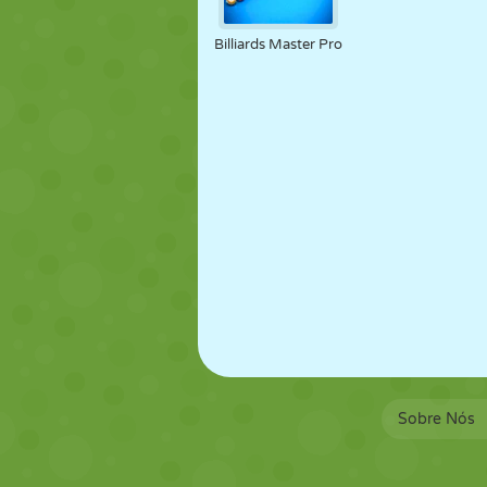
FANTOCHE
QUEBRA-
REAÇÃO
CABEÇA
Billiards Master Pro
ESTRATÉGIA
ACROBACIA
TANQUE
Sobre Nós