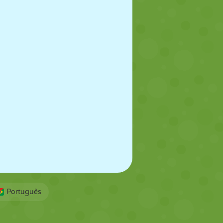
FUTEBOL
ESPAÇO
STICKMAN
GUERRA
LUTA LIVRE
ZUMBI
Português