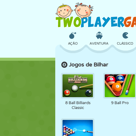
AÇÃO
AVENTURA
CLÁSSICO
Jogos de Bilhar
3D
AVIÃO
ALIEN
CASTELO
XADREZ
CRAZY
8 Ball Billiards
9 Ball Pro
Classic
MENINAS
GOLFE
PULAR