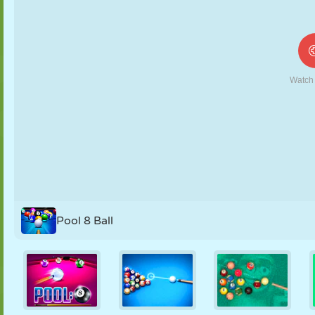
FANTOCHE
QUEBRA-
REAÇÃO
RETRÔ
ROBÔ
CABEÇA
ESTRATÉGIA
ACROBACIA
TANQUE
TÊNIS
JOGO DA
VELHA
Pool 8 Ball