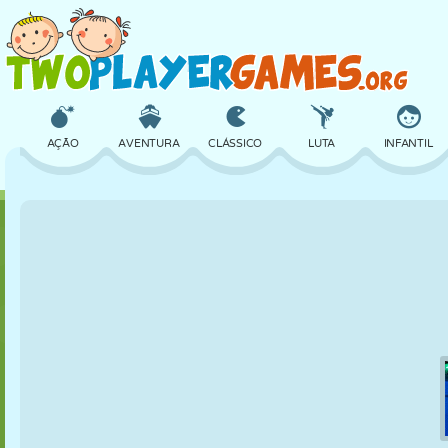
AÇÃO
AVENTURA
CLÁSSICO
LUTA
INFANTIL
3D
AVIÃO
ALIEN
EQUILÍBRIO
BASQUETE
CASTELO
XADREZ
CRAZY
DEFESA
DINOSSAURO
MENINAS
GOLFE
PULAR
MATEMÁTICA
LABIRINTO