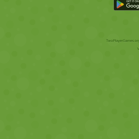
TwoPlayerGames.org 
V