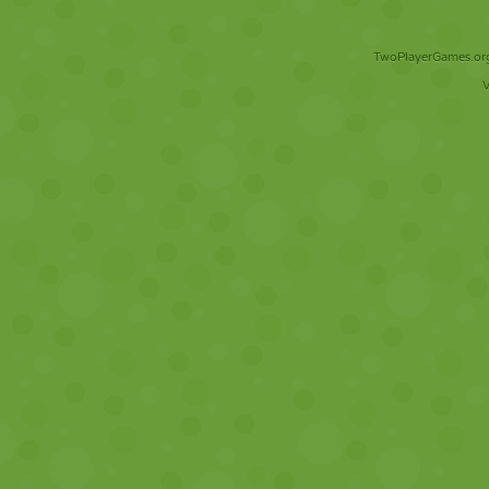
TwoPlayerGames.org 
V