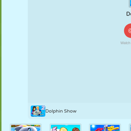
FANTOCHE
QUEBRA-
REAÇÃO
RETRÔ
ROBÔ
CABEÇA
ESTRATÉGIA
ACROBACIA
TANQUE
TÊNIS
JOGO DA
VELHA
Dolphin Show