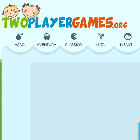
AÇÃO
AVENTURA
CLÁSSICO
LUTA
INFANTIL
3D
AVIÃO
ALIEN
EQUILÍBRIO
BASQUETE
CASTELO
XADREZ
CRAZY
DEFESA
DINOSSAURO
MENINAS
GOLFE
PULAR
MATEMÁTICA
LABIRINTO