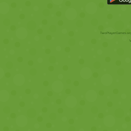
TwoPlayerGames.org 
V