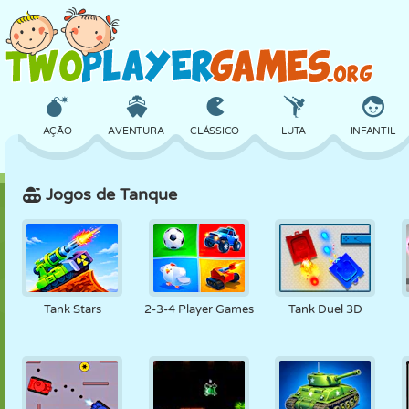
AÇÃO
AVENTURA
CLÁSSICO
LUTA
INFANTIL
Jogos de Tanque
3D
AVIÃO
ALIEN
EQUILÍBRIO
BASQUETE
CASTELO
XADREZ
CRAZY
DEFESA
DINOSSAURO
Tank Stars
2-3-4 Player Games
Tank Duel 3D
MENINAS
GOLFE
PULAR
MATEMÁTICA
LABIRINTO