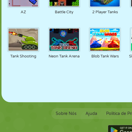
FANTOCHE
QUEBRA-
REAÇÃO
RETRÔ
ROBÔ
CABEÇA
AZ
Battle City
2 Player Tanks
ESTRATÉGIA
ACROBACIA
TANQUE
TÊNIS
JOGO DA
VELHA
Tank Shooting
Neon Tank Arena
Blob Tank Wars
S
Sobre Nós
Ajuda
Política de P