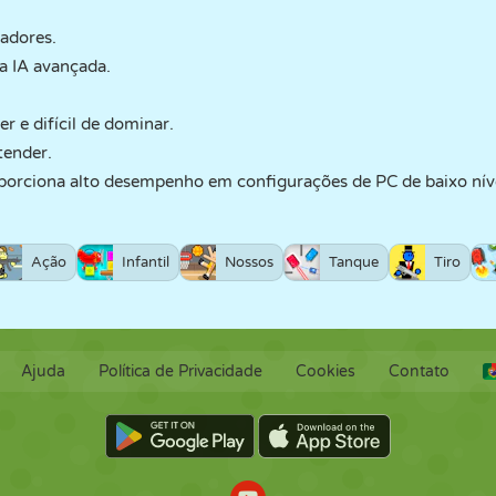
gadores.
a IA avançada.
er e difícil de dominar.
tender.
porciona alto desempenho em configurações de PC de baixo nív
Ação
Infantil
Nossos
Tanque
Tiro
Ajuda
Política de Privacidade
Cookies
Contato