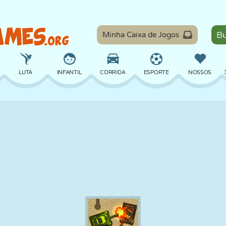
Minha Caixa de Jogos
LUTA
INFANTIL
CORRIDA
ESPORTE
NOSSOS
EQUILÍBRIO
BASQUETE
BATALHA
BILHAR
TABULEIRO
DEFESA
DINOSSAURO
DIRIGIR
EDUCACIONAL
ESCAPE
MATEMÁTICA
LABIRINTO
MONSTRO
MOTO
ONLINE