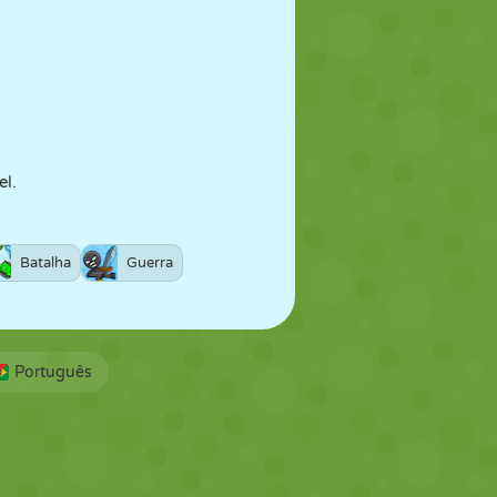
el.
Batalha
Guerra
Português