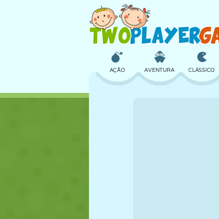
AÇÃO
AVENTURA
CLÁSSICO
3D
AVIÃO
ALIEN
CASTELO
XADREZ
CRAZY
MENINAS
GOLFE
PULAR