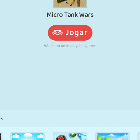
RETRÔ
ROBÔ
CORRER
ESCOLA
TIRO
TÊNIS
JOGO DA
TOUCH SCREEN
TORRE
CAMINHÃO
VELHA
rs