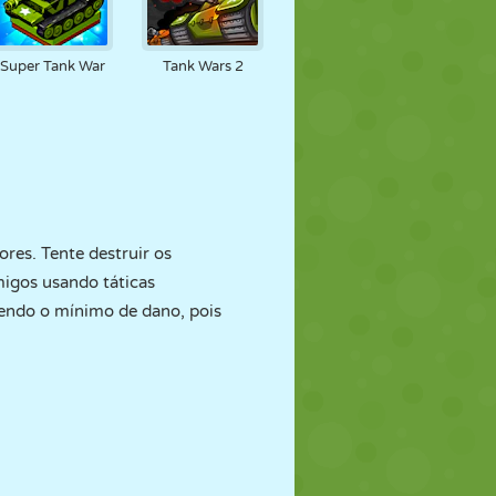
Super Tank War
Tank Wars 2
res. Tente destruir os
migos usando táticas
bendo o mínimo de dano, pois