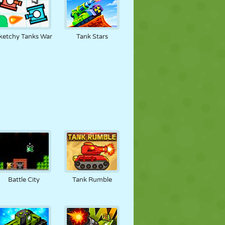
ketchy Tanks War
Tank Stars
Battle City
Tank Rumble