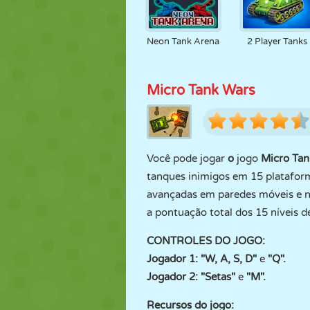
Neon Tank Arena
2 Player Tanks
Micro Tank Wars
Você pode jogar
o
jogo
Micro Tan
tanques inimigos em 15 plataform
avançadas em paredes móveis e ní
a pontuação total dos 15 níveis d
CONTROLES DO JOGO:
Jogador 1: "W, A, S, D"
e
"Q".
Jogador 2: "Setas"
e
"M".
Recursos do jogo: