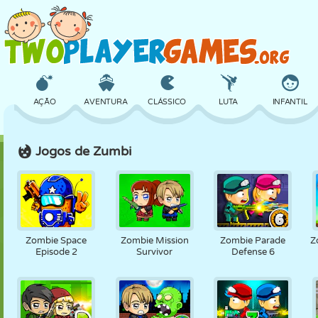
AÇÃO
AVENTURA
CLÁSSICO
LUTA
INFANTIL
Jogos de Zumbi
3D
AVIÃO
ALIEN
EQUILÍBRIO
BASQUETE
CASTELO
XADREZ
CRAZY
DEFESA
DINOSSAURO
Zombie Space
Zombie Mission
Zombie Parade
Z
Episode 2
Survivor
Defense 6
MENINAS
GOLFE
PULAR
MATEMÁTICA
LABIRINTO