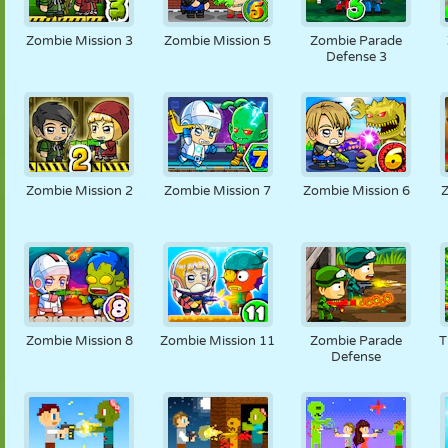
FANTOCHE
QUEBRA-
REAÇÃO
RETRÔ
ROBÔ
CABEÇA
Zombie Mission 3
Zombie Mission 5
Zombie Parade
Defense 3
ESTRATÉGIA
ACROBACIA
TANQUE
TÊNIS
JOGO DA
VELHA
Zombie Mission 2
Zombie Mission 7
Zombie Mission 6
Zombie Mission 8
Zombie Mission 11
Zombie Parade
T
Defense