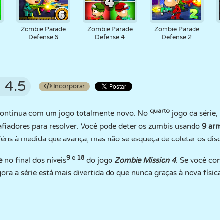
n
Zombie Parade
Zombie Parade
Zombie Parade
Defense 6
Defense 4
Defense 2
4.5
Incorporar
quarto
ontinua com um jogo totalmente novo. No
jogo da série,
fiadores para resolver. Você pode deter os zumbis usando
9 ar
eféns à medida que avança, mas não se esqueça de coletar os dis
9
e
18
fe
no final dos níveis
do jogo
Zombie Mission 4
. Se você con
a a série está mais divertida do que nunca graças à nova física 