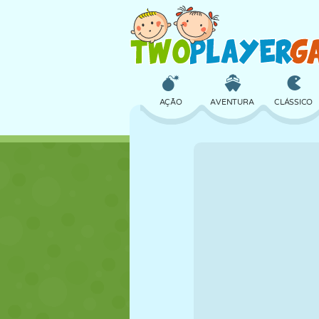
AÇÃO
AVENTURA
CLÁSSICO
3D
AVIÃO
ALIEN
CASTELO
XADREZ
CRAZY
MENINAS
GOLFE
PULAR