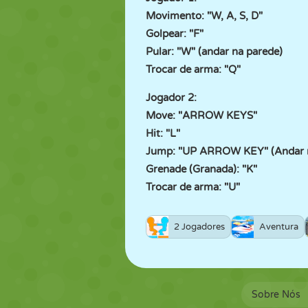
Movimento: "W, A, S, D"
Golpear: "F"
Pular: "W" (andar na parede)
Trocar de arma: "Q"
Jogador 2:
Move: "ARROW KEYS"
Hit: "L"
Jump: "UP ARROW KEY" (Andar n
Grenade (Granada): "K"
Trocar de arma: "U"
2 Jogadores
Aventura
Sobre Nós