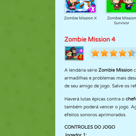
Zombie Mission X
Zombie Missio
Survivor
Zombie Mission 4
A lendária série
Zombie Mission
c
armadilhas e problemas mais desa
de seu amigo de jogo. Salve os r
Haverá lutas épicas contra o
che
também poderá vencer o jogo. Agor
efeitos sonoros aprimorados.
CONTROLES DO JOGO
Jogador 1: