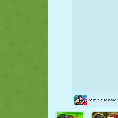
FANTOCHE
QUEBRA-
REAÇÃO
CABEÇA
ESTRATÉGIA
ACROBACIA
TANQUE
Zombie Missio