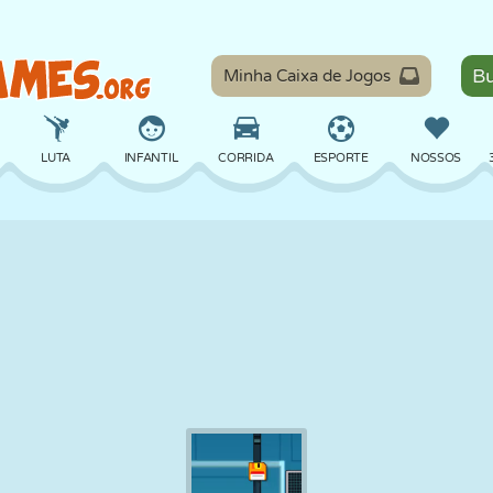
Minha Caixa de Jogos
LUTA
INFANTIL
CORRIDA
ESPORTE
NOSSOS
EQUILÍBRIO
BASQUETE
BATALHA
BILHAR
TABULEIRO
DEFESA
DINOSSAURO
DIRIGIR
EDUCACIONAL
ESCAPE
MATEMÁTICA
LABIRINTO
MONSTRO
MOTO
ONLINE