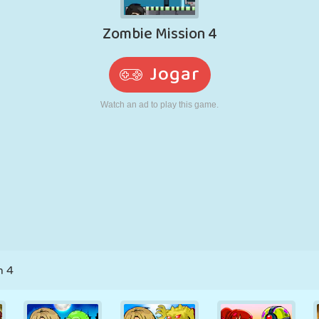
RETRÔ
ROBÔ
CORRER
ESCOLA
TIRO
TÊNIS
JOGO DA
TOUCH SCREEN
TORRE
CAMINHÃO
VELHA
n 4