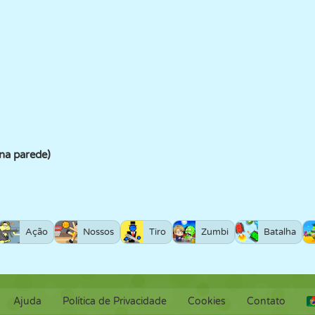
a parede)
Ação
Nossos
Tiro
Zumbi
Batalha
Ajuda
Política de Privacidade
Cookies
Contato