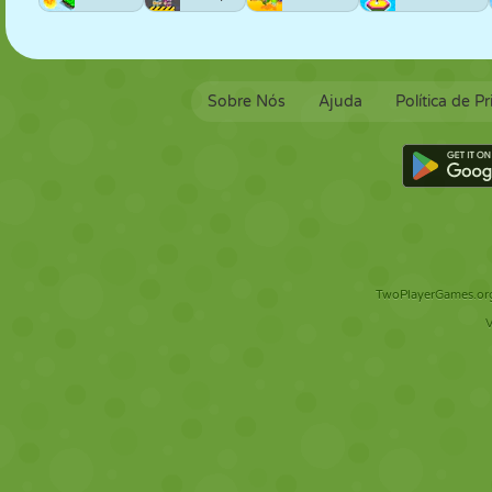
Sobre Nós
Ajuda
Política de P
TwoPlayerGames.org 
V