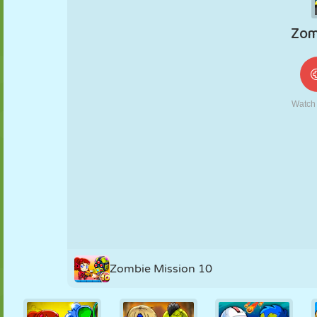
FANTOCHE
QUEBRA-
REAÇÃO
RETRÔ
ROBÔ
CABEÇA
ESTRATÉGIA
ACROBACIA
TANQUE
TÊNIS
JOGO DA
VELHA
Zombie Mission 10