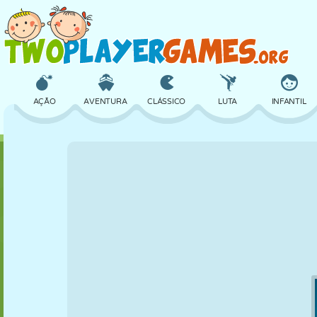
AÇÃO
AVENTURA
CLÁSSICO
LUTA
INFANTIL
3D
AVIÃO
ALIEN
EQUILÍBRIO
BASQUETE
CASTELO
XADREZ
CRAZY
DEFESA
DINOSSAURO
MENINAS
GOLFE
PULAR
MATEMÁTICA
LABIRINTO