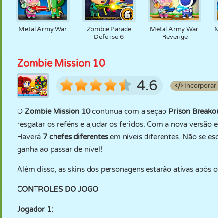
Metal Army War
Zombie Parade
Metal Army War:
M
Defense 6
Revenge
Zombie Mission 10
4.6
Incorporar
O
Zombie Mission 10
continua com a seção
Prison Breako
resgatar os reféns e ajudar os feridos. Com a nova versão
Haverá
7 chefes diferentes
em níveis diferentes. Não se e
ganha ao passar de nível!
Além disso, as skins dos personagens estarão ativas após o 
CONTROLES DO JOGO
Jogador 1: