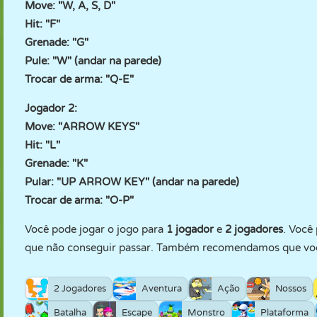
Move: "W, A, S, D"
Hit: "F"
Grenade: "G"
Pule: "W" (andar na parede)
Trocar de arma: "Q-E"
Jogador 2:
Move: "ARROW KEYS"
Hit: "L"
Grenade: "K"
Pular: "UP ARROW KEY" (andar na parede)
Trocar de arma: "O-P"
Você pode jogar o jogo para
1 jogador
e
2 jogadores
. Você
que não conseguir passar. Também recomendamos que v
2 Jogadores
Aventura
Ação
Nossos
Batalha
Escape
Monstro
Plataforma