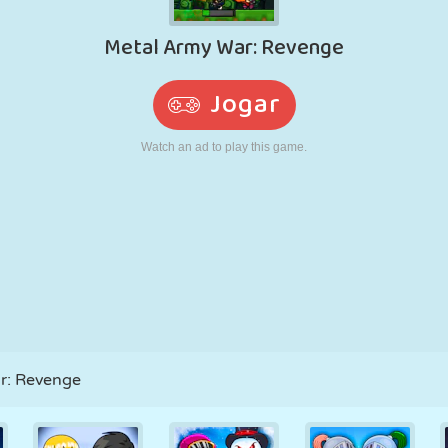
RETRÔ
ROBÔ
CORRER
ESCOLA
TIRO
TÊNIS
JOGO DA
TOUCH SCREEN
TORRE
CAMINHÃO
VELHA
r: Revenge