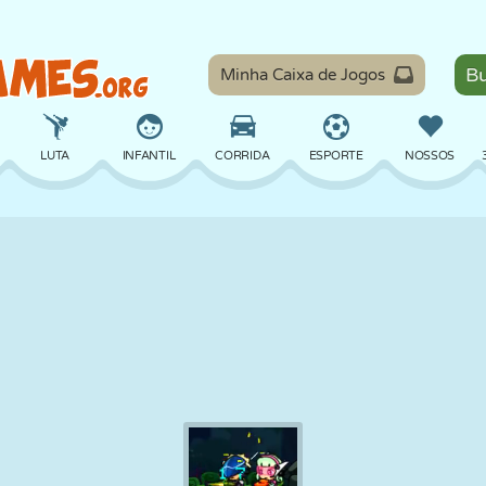
Minha Caixa de Jogos
LUTA
INFANTIL
CORRIDA
ESPORTE
NOSSOS
EQUILÍBRIO
BASQUETE
BATALHA
BILHAR
TABULEIRO
DEFESA
DINOSSAURO
DIRIGIR
EDUCACIONAL
ESCAPE
MATEMÁTICA
LABIRINTO
MONSTRO
MOTO
ONLINE