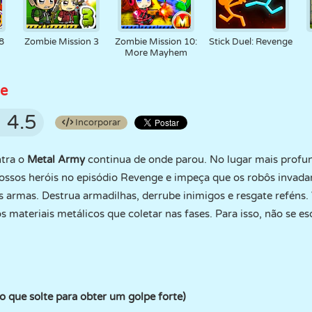
8
Zombie Mission 3
Zombie Mission 10:
Stick Duel: Revenge
More Mayhem
ge
4.5
Incorporar
ntra o
Metal Army
continua de onde parou. No lugar mais profun
nossos heróis no episódio Revenge e impeça que os robôs invad
 armas. Destrua armadilhas, derrube inimigos e resgate reféns
 materiais metálicos que coletar nas fases. Para isso, não se es
o que solte para obter um golpe forte)