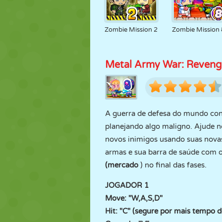
Zombie Mission 2
Zombie Mission 
Metal Army War: Reven
A guerra de defesa do mundo co
planejando algo maligno. Ajude 
novos inimigos usando suas novas
armas e sua barra de saúde com os
(mercado
) no final das fases.
JOGADOR 1
Move: "W,A,S,D"
Hit: "C" (segure por mais tempo d