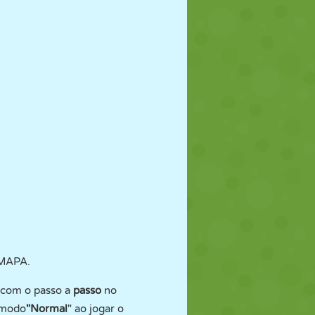
 MAPA.
o com o passo a
passo
no
 modo
"Normal
" ao jogar o