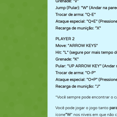
Grenade: "V"
Jump (Pular): "W" (Andar na pare
Trocar de arma: "Q-E"
Ataque especial: "Q+E" (Pression
Recarga de munição: "X"
PLAYER 2
Move: "ARROW KEYS"
Hit: "L" (segure por mais tempo d
Grenade: "K"
Pular: "UP ARROW KEY" (Andar n
Trocar de arma: "O-P"
Ataque especial: "O+P" (Pression
Recarga de munição: "J"
*Você sempre pode encontrar o c
Você pode jogar o jogo tanto
par
ícone
"W
" nos níveis em que nã