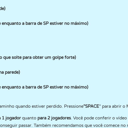
de)
e enquanto a barra de SP estiver no máximo)
o que solte para obter um golpe forte)
a parede)
e enquanto a barra de SP estiver no máximo)
aminho quando estiver perdido. Pressione
"SPACE
" para abrir o
a 1 jogador
quanto
para 2 jogadores
. Você pode conferir o víde
o conseguir passar. Também recomendamos que você comece no