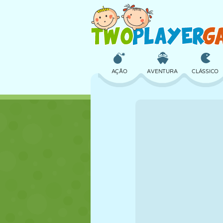
AÇÃO
AVENTURA
CLÁSSICO
3D
AVIÃO
ALIEN
CASTELO
XADREZ
CRAZY
MENINAS
GOLFE
PULAR