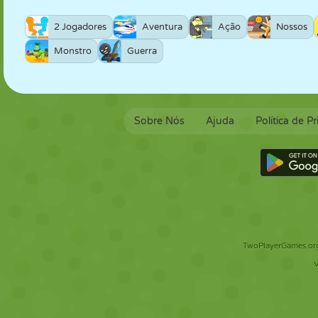
2 Jogadores
Aventura
Ação
Nossos
Monstro
Guerra
Sobre Nós
Ajuda
Política de P
TwoPlayerGames.org 
V