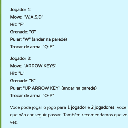
Jogador 1:
Move: "W,A,S,D"
Hit: "F"
Grenade: "G"
Pular: "W" (andar na parede)
Trocar de arma: "Q-E"
Jogador 2:
Move: "ARROW KEYS"
Hit: "L"
Grenade: "K"
Pular: "UP ARROW KEY" (andar na parede)
Trocar de arma: "O-P"
Você pode jogar o jogo para
1 jogador
e
2 jogadores
. Você
que não conseguir passar. Também recomendamos que voc
vez.