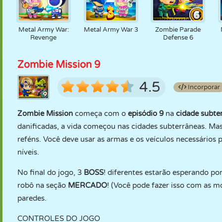
Metal Army War:
Metal Army War 3
Zombie Parade
Revenge
Defense 6
Zombie Mission 9
4.5
Incorporar
Zombie Mission
começa com o
episódio 9
na
cidade subte
danificadas, a vida começou nas cidades subterrâneas. Ma
reféns. Você deve usar as armas e os veículos necessários p
níveis.
No final do jogo, 3
BOSS
! diferentes estarão esperando po
robô na seção
MERCADO
! (Você pode fazer isso com as m
paredes.
CONTROLES DO JOGO