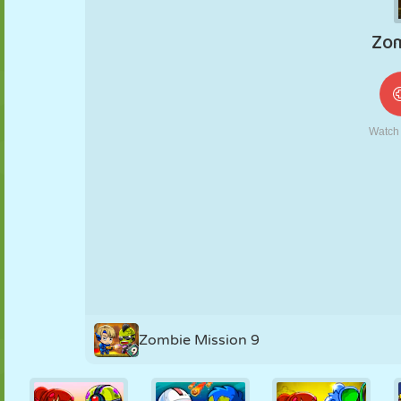
FANTOCHE
QUEBRA-
REAÇÃO
RETRÔ
ROBÔ
CABEÇA
ESTRATÉGIA
ACROBACIA
TANQUE
TÊNIS
JOGO DA
VELHA
Zombie Mission 9