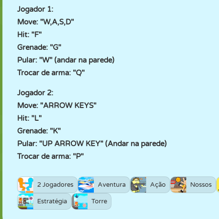
Jogador 1:
Move: "W,A,S,D"
Hit: "F"
Grenade: "G"
Pular: "W" (andar na parede)
Trocar de arma: "Q"
Jogador 2:
Move: "ARROW KEYS"
Hit: "L"
Grenade: "K"
Pular: "UP ARROW KEY" (Andar na parede)
Trocar de arma: "P"
2 Jogadores
Aventura
Ação
Nossos
Estratégia
Torre