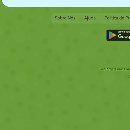
Sobre Nós
Ajuda
Política de P
TwoPlayerGames.org 
V