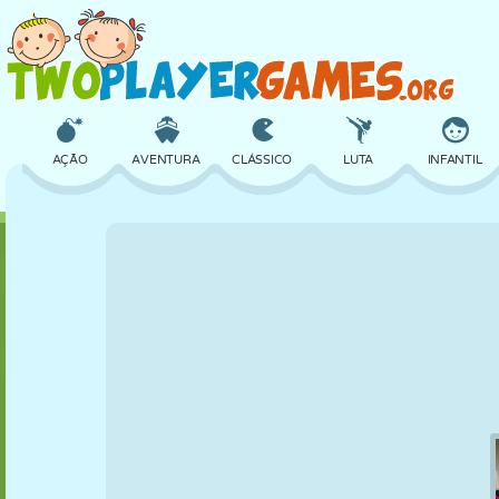
AÇÃO
AVENTURA
CLÁSSICO
LUTA
INFANTIL
3D
AVIÃO
ALIEN
EQUILÍBRIO
BASQUETE
CASTELO
XADREZ
CRAZY
DEFESA
DINOSSAURO
MENINAS
GOLFE
PULAR
MATEMÁTICA
LABIRINTO