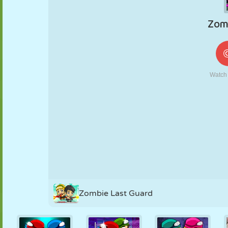
FANTOCHE
QUEBRA-
REAÇÃO
RETRÔ
ROBÔ
CABEÇA
ESTRATÉGIA
ACROBACIA
TANQUE
TÊNIS
JOGO DA
VELHA
Zombie Last Guard