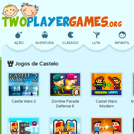
AÇÃO
AVENTURA
CLÁSSICO
LUTA
INFANTIL
Jogos de Castelo
3D
AVIÃO
ALIEN
EQUILÍBRIO
BASQUETE
CASTELO
XADREZ
CRAZY
DEFESA
DINOSSAURO
Castle Wars 2
Zombie Parade
Castel Wars:
M
Defense 6
Modern
MENINAS
GOLFE
PULAR
MATEMÁTICA
LABIRINTO