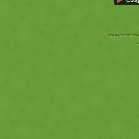
TwoPlayerGames.org 
V