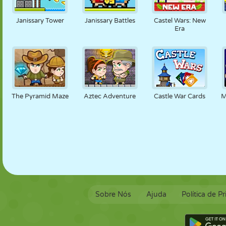
FANTOCHE
QUEBRA-
REAÇÃO
RETRÔ
ROBÔ
CABEÇA
Janissary Tower
Janissary Battles
Castel Wars: New
Era
ESTRATÉGIA
ACROBACIA
TANQUE
TÊNIS
JOGO DA
VELHA
The Pyramid Maze
Aztec Adventure
Castle War Cards
M
Sobre Nós
Ajuda
Política de P