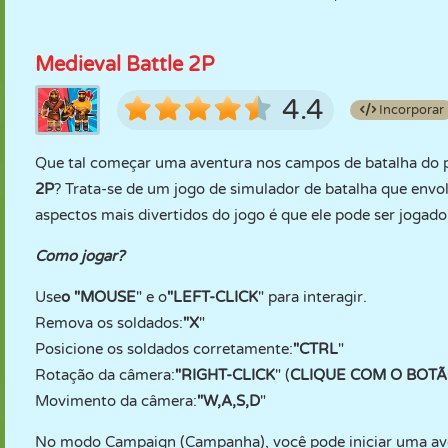
Medieval Battle 2P
4.4
Incorporar
Que tal começar uma aventura nos campos de batalha do 
2P
? Trata-se de um jogo de simulador de batalha que envo
aspectos mais divertidos do jogo é que ele pode ser joga
Como jogar?
Use
o "MOUSE
" e o
"LEFT-CLICK
" para interagir.
Remova os soldados:
"X
"
Posicione os soldados corretamente:
"CTRL
"
Rotação da câmera:
"RIGHT-CLICK
" (
CLIQUE COM O BOTÃ
Movimento da câmera:
"W,A,S,D
"
No modo Campaign (Campanha), você pode iniciar uma ave