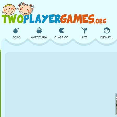
AÇÃO
AVENTURA
CLÁSSICO
LUTA
INFANTIL
3D
AVIÃO
ALIEN
EQUILÍBRIO
BASQUETE
CASTELO
XADREZ
CRAZY
DEFESA
DINOSSAURO
MENINAS
GOLFE
PULAR
MATEMÁTICA
LABIRINTO