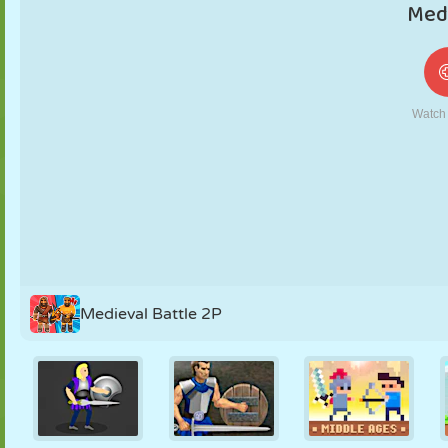
FANTOCHE
QUEBRA-
REAÇÃO
RETRÔ
ROBÔ
CABEÇA
ESTRATÉGIA
ACROBACIA
TANQUE
TÊNIS
JOGO DA
VELHA
Medieval Battle 2P