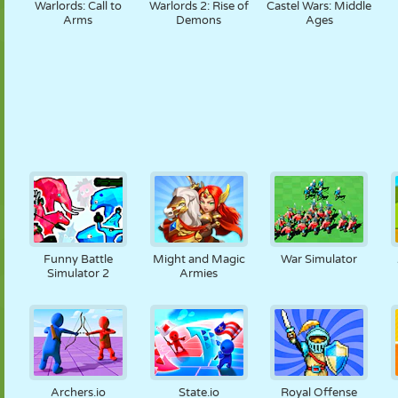
Warlords: Call to
Warlords 2: Rise of
Castel Wars: Middle
Arms
Demons
Ages
Funny Battle
Might and Magic
War Simulator
Simulator 2
Armies
Archers.io
State.io
Royal Offense