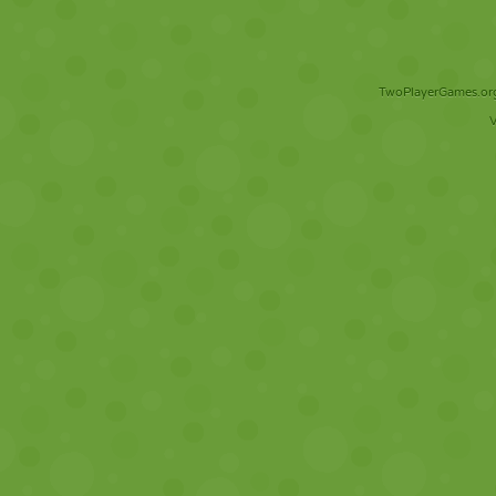
TwoPlayerGames.org 
V