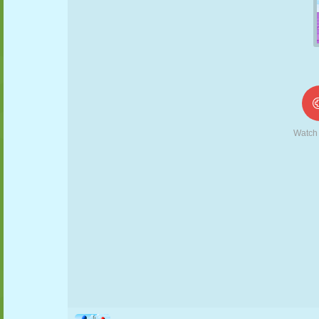
FANTOCHE
QUEBRA-
REAÇÃO
RETRÔ
ROBÔ
CABEÇA
ESTRATÉGIA
ACROBACIA
TANQUE
TÊNIS
JOGO DA
VELHA