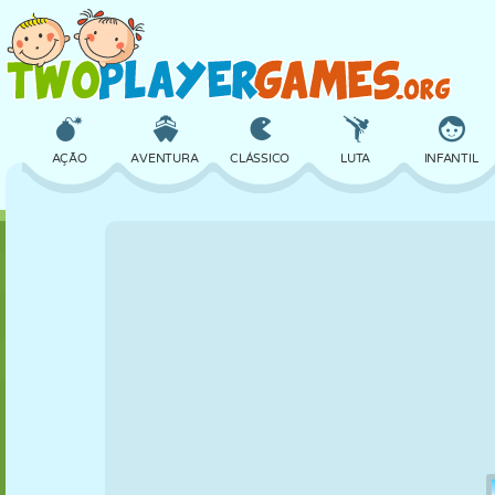
AÇÃO
AVENTURA
CLÁSSICO
LUTA
INFANTIL
3D
AVIÃO
ALIEN
EQUILÍBRIO
BASQUETE
CASTELO
XADREZ
CRAZY
DEFESA
DINOSSAURO
MENINAS
GOLFE
PULAR
MATEMÁTICA
LABIRINTO