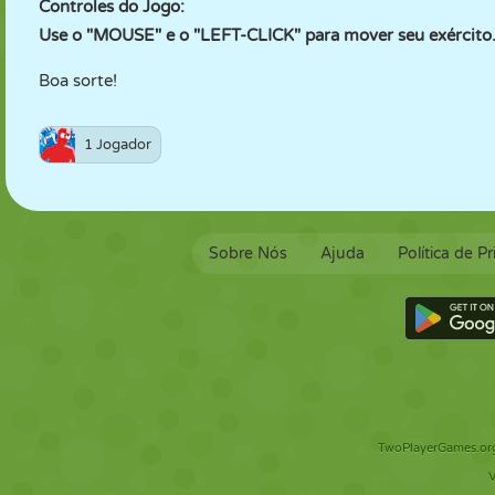
Controles do Jogo:
Use o "MOUSE" e o "LEFT-CLICK" para mover seu exército
Boa sorte!
1 Jogador
Sobre Nós
Ajuda
Política de P
TwoPlayerGames.org 
V