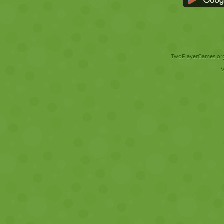
TwoPlayerGames.org 
V