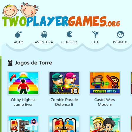
AÇÃO
AVENTURA
CLÁSSICO
LUTA
INFANTIL
Jogos de Torre
3D
AVIÃO
ALIEN
EQUILÍBRIO
BASQUETE
CASTELO
XADREZ
CRAZY
DEFESA
DINOSSAURO
Obby Highest
Zombie Parade
Castel Wars:
Jump Ever
Defense 6
Modern
MENINAS
GOLFE
PULAR
MATEMÁTICA
LABIRINTO