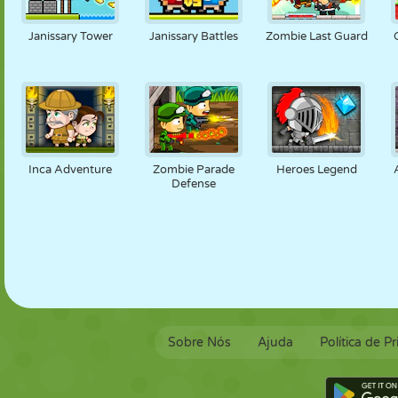
FANTOCHE
QUEBRA-
REAÇÃO
RETRÔ
ROBÔ
CABEÇA
Janissary Tower
Janissary Battles
Zombie Last Guard
ESTRATÉGIA
ACROBACIA
TANQUE
TÊNIS
JOGO DA
VELHA
Inca Adventure
Zombie Parade
Heroes Legend
Defense
Sobre Nós
Ajuda
Política de P