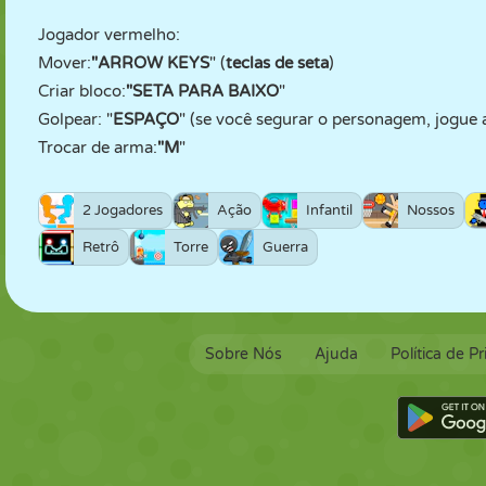
Jogador vermelho:
Mover:
"ARROW KEYS
" (
teclas de seta
)
Criar bloco:
"SETA PARA BAIXO
"
Golpear: "
ESPAÇO
" (se você segurar o personagem, jogue 
Trocar de arma:
"M
"
2 Jogadores
Ação
Infantil
Nossos
Retrô
Torre
Guerra
Sobre Nós
Ajuda
Política de P