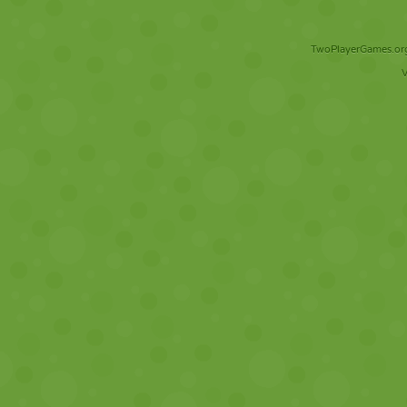
TwoPlayerGames.org 
V