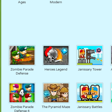
Ages
Modern
Zombie Parade
Heroes Legend
Janissary Tower
Defense
Zombie Parade
The Pyramid Maze
Janissary Battles
Defense 4