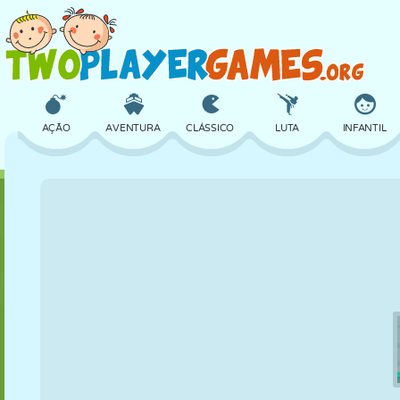
AÇÃO
AVENTURA
CLÁSSICO
LUTA
INFANTIL
3D
AVIÃO
ALIEN
EQUILÍBRIO
BASQUETE
CASTELO
XADREZ
CRAZY
DEFESA
DINOSSAURO
MENINAS
GOLFE
PULAR
MATEMÁTICA
LABIRINTO