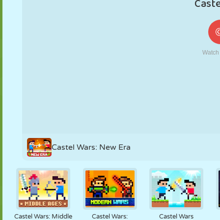
FANTOCHE
QUEBRA-
REAÇÃO
RETRÔ
ROBÔ
CABEÇA
ESTRATÉGIA
ACROBACIA
TANQUE
TÊNIS
JOGO DA
VELHA
Castel Wars: New Era
Castel Wars: Middle
Castel Wars:
Castel Wars