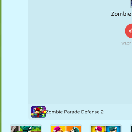
FANTOCHE
QUEBRA-
REAÇÃO
RETRÔ
ROBÔ
CABEÇA
ESTRATÉGIA
ACROBACIA
TANQUE
TÊNIS
JOGO DA
VELHA
Zombie Parade Defense 2