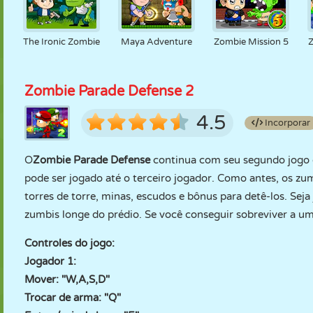
The Ironic Zombie
Maya Adventure
Zombie Mission 5
Zombie Parade Defense 2
4.5
Incorporar
O
Zombie Parade Defense
continua com seu segundo jogo d
pode ser jogado até o terceiro jogador. Como antes, os zum
torres de torre, minas, escudos e bônus para detê-los. Sej
zumbis longe do prédio. Se você conseguir sobreviver a um
Controles do jogo:
Jogador 1:
Mover: "W,A,S,D"
Trocar de arma: "Q"