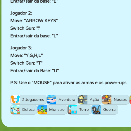
Entrar/sair da base: "E"
Jogador 2:
Move: "ARROW KEYS"
Switch Gun: "."
Entrar/sair da base: "L"
Jogador 3:
Move: "Y,G,H,L"
Switch Gun: "T"
Entrar/sair da Base: "U"
P.S: Use o "MOUSE" para ativar as armas e os power-ups.
2 Jogadores
Aventura
Ação
Nossos
Defesa
Monstro
Torre
Guerra