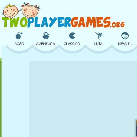
AÇÃO
AVENTURA
CLÁSSICO
LUTA
INFANTIL
3D
AVIÃO
ALIEN
EQUILÍBRIO
BASQUETE
CASTELO
XADREZ
CRAZY
DEFESA
DINOSSAURO
MENINAS
GOLFE
PULAR
MATEMÁTICA
LABIRINTO