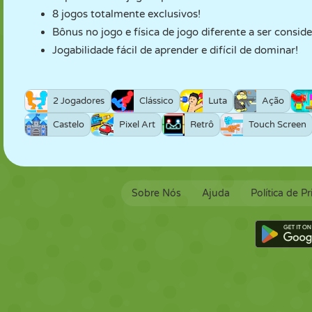
8 jogos totalmente exclusivos!
Bônus no jogo e física de jogo diferente a ser consid
Jogabilidade fácil de aprender e difícil de dominar!
2 Jogadores
Clássico
Luta
Ação
Castelo
Pixel Art
Retrô
Touch Screen
Sobre Nós
Ajuda
Política de P