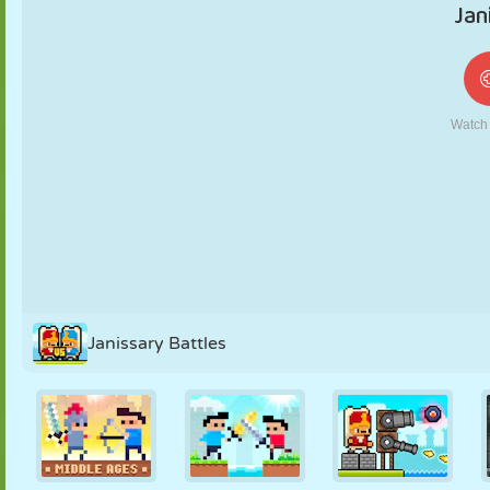
FANTOCHE
QUEBRA-
REAÇÃO
RETRÔ
ROBÔ
CABEÇA
ESTRATÉGIA
ACROBACIA
TANQUE
TÊNIS
JOGO DA
VELHA
Janissary Battles