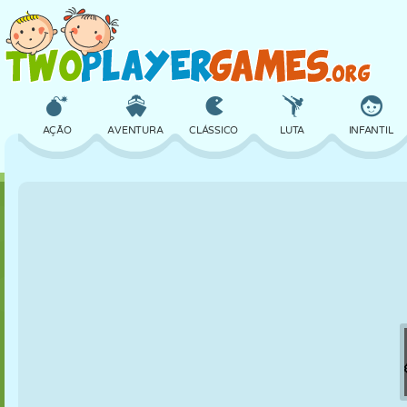
AÇÃO
AVENTURA
CLÁSSICO
LUTA
INFANTIL
3D
AVIÃO
ALIEN
EQUILÍBRIO
BASQUETE
CASTELO
XADREZ
CRAZY
DEFESA
DINOSSAURO
MENINAS
GOLFE
PULAR
MATEMÁTICA
LABIRINTO