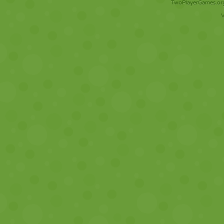
TwoPlayerGames.org 
V