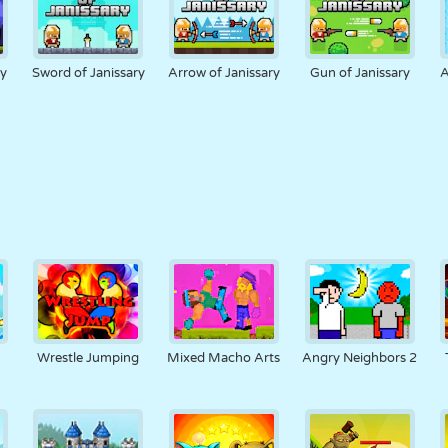
ry
Sword of Janissary
Arrow of Janissary
Gun of Janissary
A
r
Wrestle Jumping
Mixed Macho Arts
Angry Neighbors 2