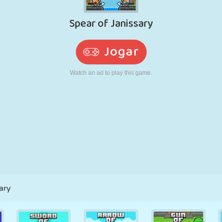
RETRÔ
ROBÔ
CORRER
ESCOLA
TIRO
TÊNIS
JOGO DA
TOUCH SCREEN
TORRE
CAMINHÃO
VELHA
ary