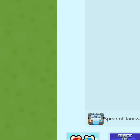
FANTOCHE
QUEBRA-
REAÇÃO
CABEÇA
ESTRATÉGIA
ACROBACIA
TANQUE
Spear of Janiss