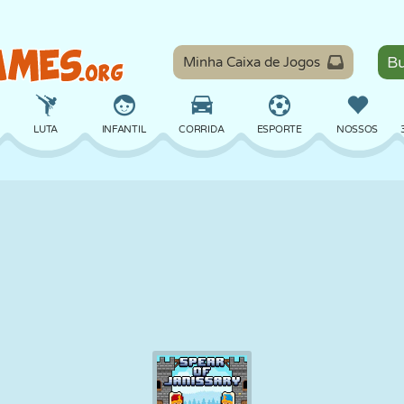
Minha Caixa de Jogos
LUTA
INFANTIL
CORRIDA
ESPORTE
NOSSOS
EQUILÍBRIO
BASQUETE
BATALHA
BILHAR
TABULEIRO
DEFESA
DINOSSAURO
DIRIGIR
EDUCACIONAL
ESCAPE
MATEMÁTICA
LABIRINTO
MONSTRO
MOTO
ONLINE