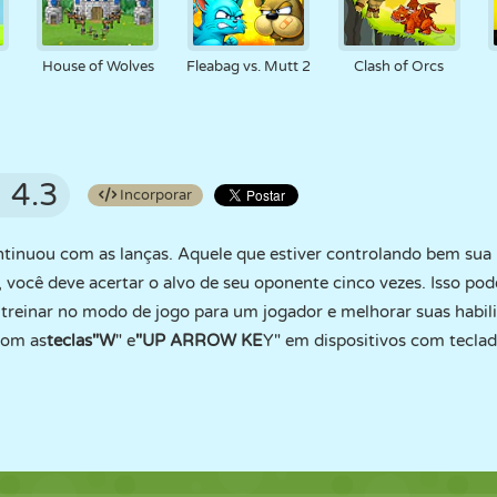
House of Wolves
Fleabag vs. Mutt 2
Clash of Orcs
4.3
Incorporar
tinuou com as lanças. Aquele que estiver controlando bem sua
 você deve acertar o alvo de seu oponente cinco vezes. Isso pode
treinar no modo de jogo para um jogador e melhorar suas habilid
om as
teclas
"W
" e
"UP ARROW KE
Y" em dispositivos com teclad