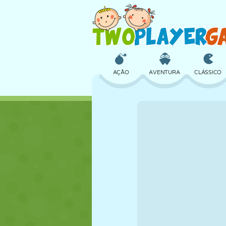
AÇÃO
AVENTURA
CLÁSSICO
3D
AVIÃO
ALIEN
CASTELO
XADREZ
CRAZY
MENINAS
GOLFE
PULAR