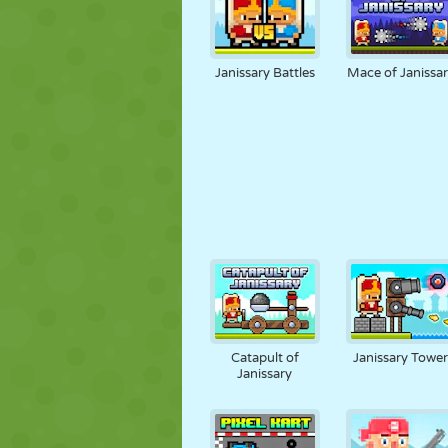
Janissary Battles
Mace of Janissa
Catapult of
Janissary Towe
Janissary