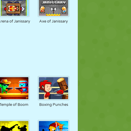
rena of Janissary
Axe of Janissary
Temple of Boom
Boxing Punches