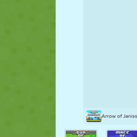
FANTOCHE
QUEBRA-
REAÇÃO
CABEÇA
ESTRATÉGIA
ACROBACIA
TANQUE
Arrow of Janis