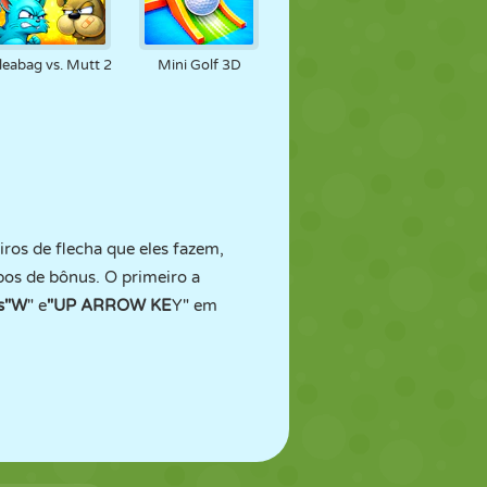
leabag vs. Mutt 2
Mini Golf 3D
tiros de flecha que eles fazem,
ipos de bônus. O primeiro a
s
"W
" e
"UP ARROW KE
Y" em