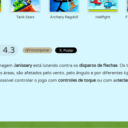
P
Tank Stars
Archery Ragdoll
Helifight
F
4.3
Incorporar
sonagem
Janissary
está lutando contra os
disparos de flechas
. Os 
s áreas, são afetados pelo vento, pelo ângulo e por diferentes t
possível controlar o jogo com
controles de toque
ou com as
tecla