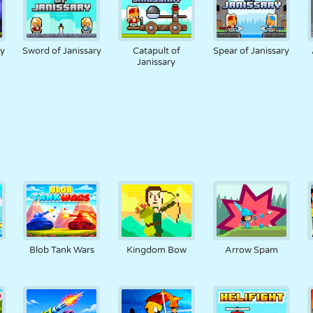
ry
Sword of Janissary
Catapult of
Spear of Janissary
Janissary
r
Blob Tank Wars
Kingdom Bow
Arrow Spam