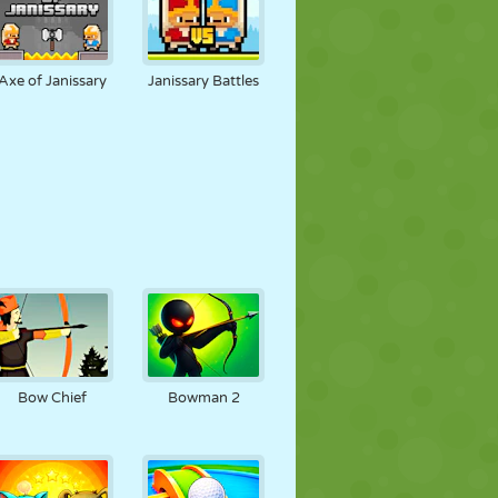
Axe of Janissary
Janissary Battles
Bow Chief
Bowman 2