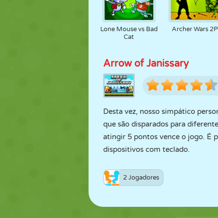
Lone Mouse vs Bad
Archer Wars 2
Cat
Arrow of Janissary
Desta vez, nosso simpático per
que são disparados para diferente
atingir 5 pontos vence o jogo. É 
dispositivos com teclado.
2 Jogadores