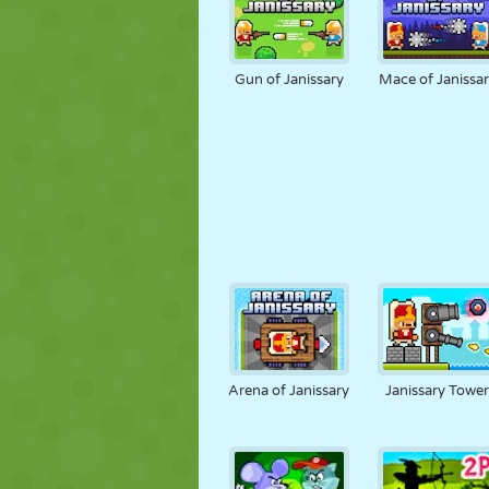
Gun of Janissary
Mace of Janissa
Arena of Janissary
Janissary Towe