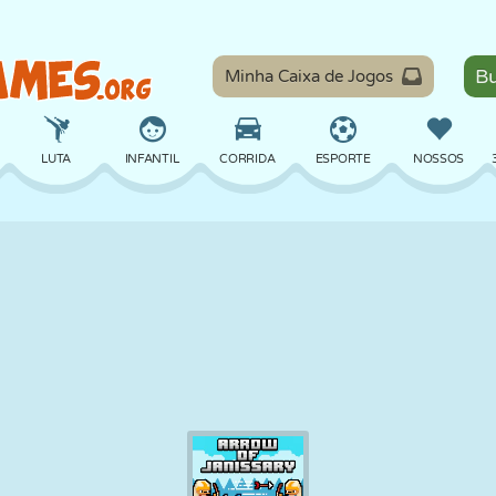
Minha Caixa de Jogos
LUTA
INFANTIL
CORRIDA
ESPORTE
NOSSOS
EQUILÍBRIO
BASQUETE
BATALHA
BILHAR
TABULEIRO
DEFESA
DINOSSAURO
DIRIGIR
EDUCACIONAL
ESCAPE
MATEMÁTICA
LABIRINTO
MONSTRO
MOTO
ONLINE