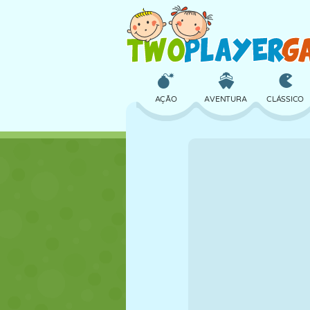
AÇÃO
AVENTURA
CLÁSSICO
3D
AVIÃO
ALIEN
CASTELO
XADREZ
CRAZY
MENINAS
GOLFE
PULAR