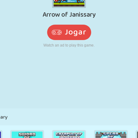
RETRÔ
ROBÔ
CORRER
ESCOLA
TIRO
TÊNIS
JOGO DA
TOUCH SCREEN
TORRE
CAMINHÃO
VELHA
sary