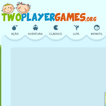
AÇÃO
AVENTURA
CLÁSSICO
LUTA
INFANTIL
3D
AVIÃO
ALIEN
EQUILÍBRIO
BASQUETE
CASTELO
XADREZ
CRAZY
DEFESA
DINOSSAURO
MENINAS
GOLFE
PULAR
MATEMÁTICA
LABIRINTO