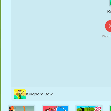
FANTOCHE
QUEBRA-
REAÇÃO
RETRÔ
ROBÔ
CABEÇA
ESTRATÉGIA
ACROBACIA
TANQUE
TÊNIS
JOGO DA
VELHA
Kingdom Bow