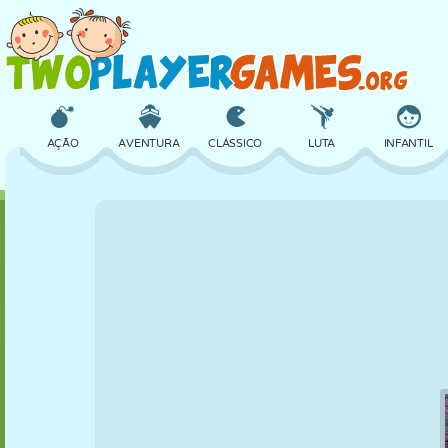
AÇÃO
AVENTURA
CLÁSSICO
LUTA
INFANTIL
3D
AVIÃO
ALIEN
EQUILÍBRIO
BASQUETE
CASTELO
XADREZ
CRAZY
DEFESA
DINOSSAURO
MENINAS
GOLFE
PULAR
MATEMÁTICA
LABIRINTO