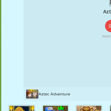
FANTOCHE
QUEBRA-
REAÇÃO
RETRÔ
ROBÔ
CABEÇA
ESTRATÉGIA
ACROBACIA
TANQUE
TÊNIS
JOGO DA
VELHA
Aztec Adventure