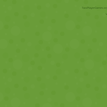
TwoPlayerGames.org 
V