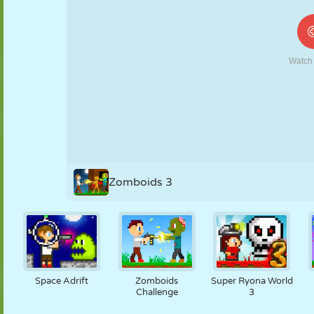
FANTOCHE
QUEBRA-
REAÇÃO
RETRÔ
ROBÔ
CABEÇA
ESTRATÉGIA
ACROBACIA
TANQUE
TÊNIS
JOGO DA
VELHA
Zomboids 3
Space Adrift
Zomboids
Super Ryona World
Challenge
3