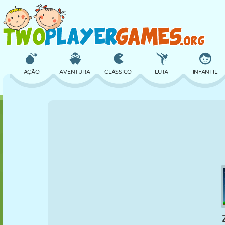
AÇÃO
AVENTURA
CLÁSSICO
LUTA
INFANTIL
3D
AVIÃO
ALIEN
EQUILÍBRIO
BASQUETE
CASTELO
XADREZ
CRAZY
DEFESA
DINOSSAURO
MENINAS
GOLFE
PULAR
MATEMÁTICA
LABIRINTO