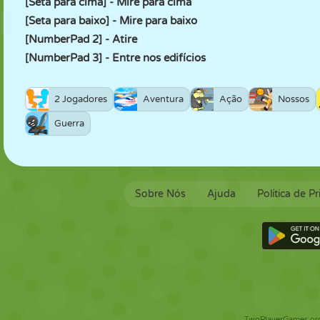
[Seta para cima] - Mire para cima
[Seta para baixo] - Mire para baixo
[NumberPad 2] - Atire
[NumberPad 3] - Entre nos edifícios
2 Jogadores
Aventura
Ação
Nossos
Guerra
Sobre Nós
Ajuda
Política de P
TwoPlayerGames.org 