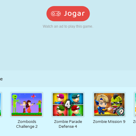
RETRÔ
ROBÔ
CORRER
ESCOLA
TIRO
TÊNIS
JOGO DA
TOUCH SCREEN
TORRE
CAMINHÃO
VELHA
le
Zomboids
Zombie Parade
Zombie Mission 9
Z
Challenge 2
Defense 4