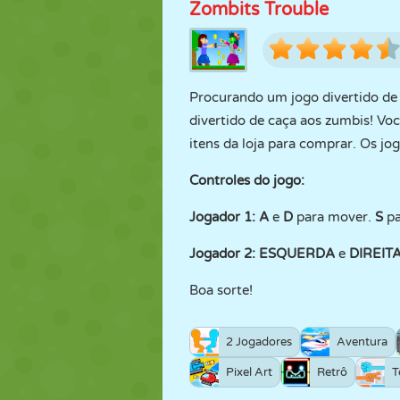
Zombits Trouble
Procurando um jogo divertido de c
divertido de caça aos zumbis! Voc
itens da loja para comprar. Os j
Controles do jogo:
Jogador 1:
A
e
D
para mover.
S
pa
Jogador 2:
ESQUERDA
e
DIREIT
Boa sorte!
2 Jogadores
Aventura
Pixel Art
Retrô
T