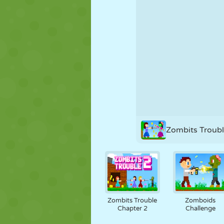
FANTOCHE
QUEBRA-
REAÇÃO
CABEÇA
ESTRATÉGIA
ACROBACIA
TANQUE
Zombits Troub
Zombits Trouble
Zomboids
Chapter 2
Challenge