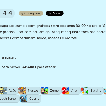
4.4
Incorporar
aça aos zumbis com gráficos retrô dos anos 80-90 no estilo "8 b
ê precisa lutar com seu amigo. Ataque enquanto toca nas portas
ogadores compartilham saúde, moedas e mortes!
ra atacar.
A
para mover.
ABAIXO
para atacar.
Ação
Nossos
Zumbi
Alien
Batalha
ouch Screen
Guerra