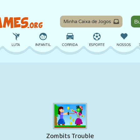
Minha Caixa de Jogos
LUTA
INFANTIL
CORRIDA
ESPORTE
NOSSOS
EQUILÍBRIO
BASQUETE
BATALHA
BILHAR
TABULEIRO
DEFESA
DINOSSAURO
DIRIGIR
EDUCACIONAL
ESCAPE
MATEMÁTICA
LABIRINTO
MONSTRO
MOTO
ONLINE