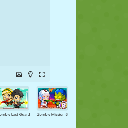
FUTEBOL
ESPAÇO
STICKMAN
GUERRA
LUTA LIVRE
ZUMBI
ombie Last Guard
Zombie Mission 8