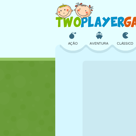
AÇÃO
AVENTURA
CLÁSSICO
3D
AVIÃO
ALIEN
CASTELO
XADREZ
CRAZY
MENINAS
GOLFE
PULAR