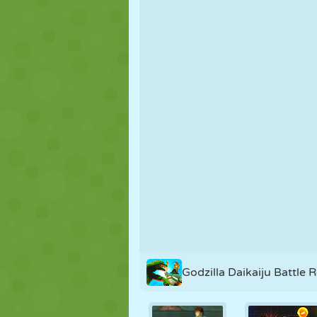
FANTOCHE
QUEBRA-
REAÇÃO
CABEÇA
ESTRATÉGIA
ACROBACIA
TANQUE
Godzilla Daikaiju Battle 