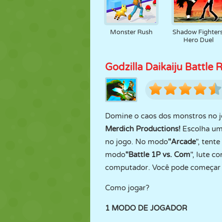
Monster Rush
Shadow Fighters
Hero Duel
Godzilla Daikaiju Battle 
Domine o caos dos monstros no j
Merdich Productions!
Escolha u
no jogo. No modo
"Arcade
", tent
modo
"Battle 1P vs. Com
", lute 
computador. Você pode começar 
Como jogar?
1 MODO DE JOGADOR