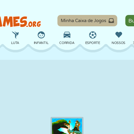
Minha Caixa de Jogos
LUTA
INFANTIL
CORRIDA
ESPORTE
NOSSOS
EQUILÍBRIO
BASQUETE
BATALHA
BILHAR
TABULEIRO
DEFESA
DINOSSAURO
DIRIGIR
EDUCACIONAL
ESCAPE
MATEMÁTICA
LABIRINTO
MONSTRO
MOTO
ONLINE