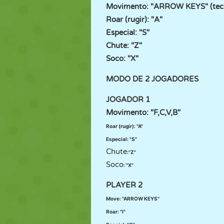
Movimento: "ARROW KEYS" (tecla
Roar (rugir): "A"
Especial: "S"
Chute: "Z"
Soco: "X"
MODO DE 2 JOGADORES
JOGADOR 1
Movimento: "F,C,V,B"
Roar (rugir): "A"
Especial: "S"
Chute
:
"Z"
Soco
: "X"
PLAYER 2
Move: "ARROW KEYS"
Roar: "I"