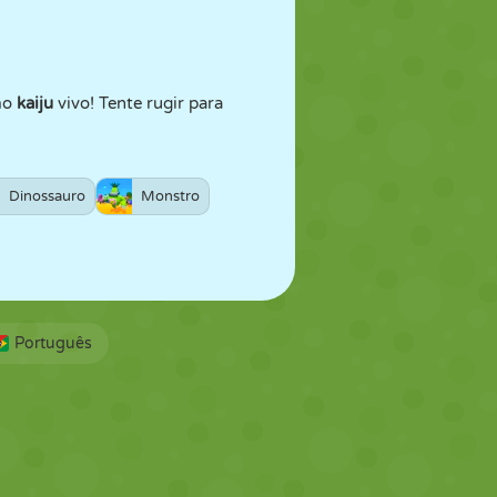
mo
kaiju
vivo! Tente rugir para
Dinossauro
Monstro
Português