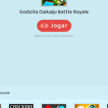
RETRÔ
ROBÔ
CORRER
ESCOLA
TIRO
TÊNIS
JOGO DA
TOUCH SCREEN
TORRE
CAMINHÃO
VELHA
Royale