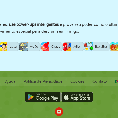
ares,
use power-ups inteligentes
e prove seu poder como o últi
mento especial para destruir seu inimigo....
Luta
Ação
Crazy
Alien
Batalha
Ajuda
Política de Privacidade
Cookies
Contato