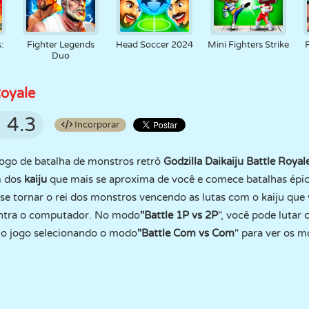
:
Fighter Legends
Head Soccer 2024
Mini Fighters Strike
Duo
Royale
4.3
Incorporar
ogo de batalha de monstros retrô
Godzilla Daikaiju Battle Royal
m dos
kaiju
que mais se aproxima de você e comece batalhas épic
e se tornar o rei dos monstros vencendo as lutas com o kaiju que
contra o computador. No modo
"Battle 1P vs 2P
", você pode luta
o jogo selecionando o modo
"Battle Com vs Com
" para ver os m