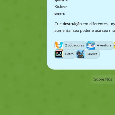
Special: "O"
Kick
:
"K"
Soco: "L"
Crie
destruição
em diferentes lug
aumentar seu poder e use seu movi
2 Jogadores
Aventura
Retrô
Guerra
Sobre Nós