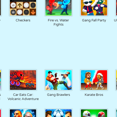
D
Checkers
Fire vs. Water
Gang Fall Party
U
Fights
s
Car Eats Car:
Gang Brawlers
Karate Bros
l
Volcanic Adventure