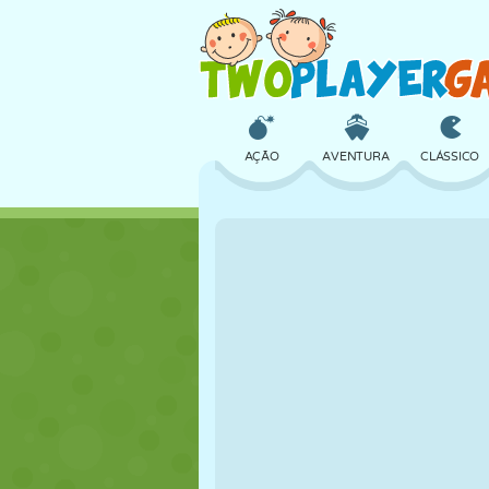
AÇÃO
AVENTURA
CLÁSSICO
3D
AVIÃO
ALIEN
CASTELO
XADREZ
CRAZY
MENINAS
GOLFE
PULAR