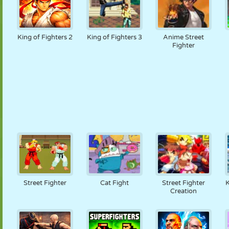
King of Fighters 2
King of Fighters 3
Anime Street
Fighter
Street Fighter
Cat Fight
Street Fighter
K
Creation