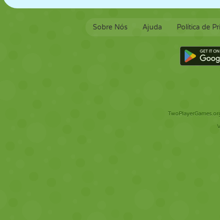
Sobre Nós
Ajuda
Política de P
TwoPlayerGames.org 
V