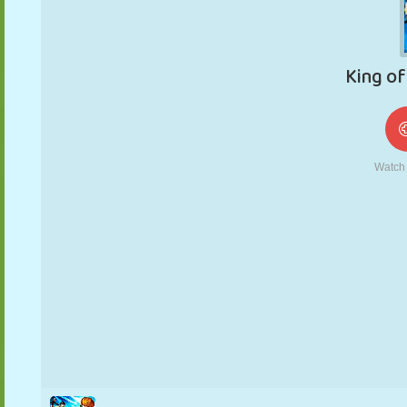
FANTOCHE
QUEBRA-
REAÇÃO
RETRÔ
ROBÔ
CABEÇA
ESTRATÉGIA
ACROBACIA
TANQUE
TÊNIS
JOGO DA
VELHA