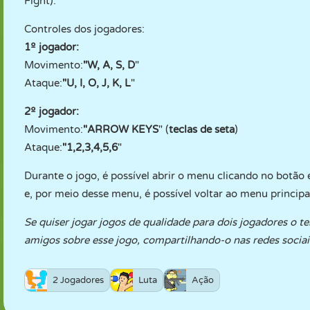
Fight).
Controles dos jogadores:
1º jogador:
Movimento:
"W, A, S, D
"
Ataque:
"U, I, O, J, K, L
"
2º jogador:
Movimento:
"ARROW KEYS
" (
teclas de seta
)
Ataque:
"1,2,3,4,5,6
"
Durante o jogo, é possível abrir o menu clicando no botão e
e, por meio desse menu, é possível voltar ao menu principa
Se quiser jogar jogos de qualidade para dois jogadores o 
amigos sobre esse jogo, compartilhando-o nas redes sociais
2 Jogadores
Luta
Ação