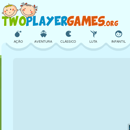
AÇÃO
AVENTURA
CLÁSSICO
LUTA
INFANTIL
3D
AVIÃO
ALIEN
EQUILÍBRIO
BASQUETE
CASTELO
XADREZ
CRAZY
DEFESA
DINOSSAURO
MENINAS
GOLFE
PULAR
MATEMÁTICA
LABIRINTO