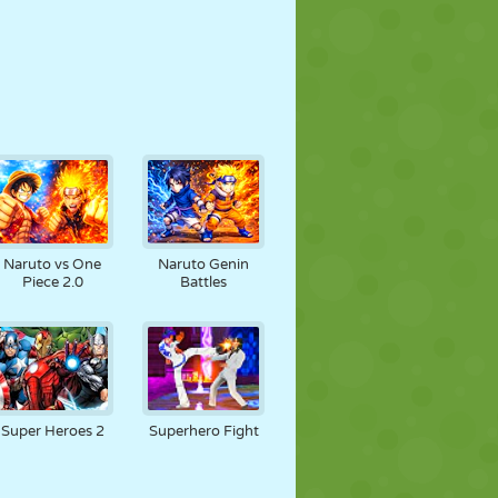
Naruto vs One
Naruto Genin
Piece 2.0
Battles
Super Heroes 2
Superhero Fight