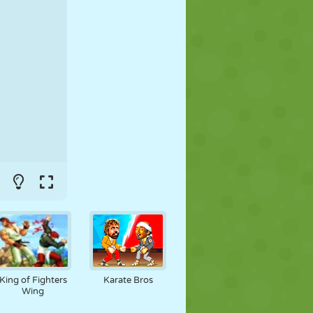
FUTEBOL
ESPAÇO
STICKMAN
GUERRA
LUTA LIVRE
ZUMBI
King of Fighters
Karate Bros
Wing