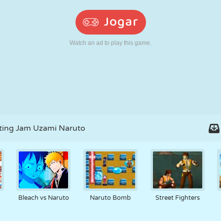
RETRÔ
ROBÔ
CORRER
ESCOLA
TIRO
TÊNIS
JOGO DA
TOUCH SCREEN
TORRE
CAMINHÃO
VELHA
ting Jam Uzami Naruto
Bleach vs Naruto
Naruto Bomb
Street Fighters