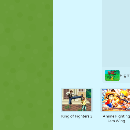
FANTOCHE
QUEBRA-
REAÇÃO
CABEÇA
ESTRATÉGIA
ACROBACIA
TANQUE
Figh
King of Fighters 3
Anime Fighting
Jam Wing