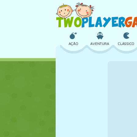
AÇÃO
AVENTURA
CLÁSSICO
3D
AVIÃO
ALIEN
CASTELO
XADREZ
CRAZY
MENINAS
GOLFE
PULAR