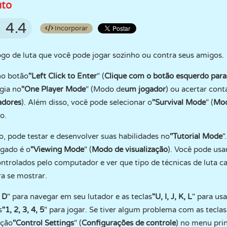
uto
4.4
Incorporar
go de luta que você pode jogar sozinho ou contra seus amigos.
no botão
"Left Click to Enter
" (
Clique com o botão esquerdo para
gia no
"One Player Mode
" (Modo de
um jogador
) ou acertar con
adores
). Além disso, você pode selecionar o
"Survival Mode
" (
Mod
o.
, pode testar e desenvolver suas habilidades no
"Tutorial Mode
"
ogado é o
"Viewing Mode
" (
Modo de visualização
). Você pode usa
 controlados pelo computador e ver que tipo de técnicas de luta
ra se mostrar.
, D
" para navegar em seu lutador e as teclas
"U, I, J, K, L
" para usa
s
"1, 2, 3, 4, 5
" para jogar. Se tiver algum problema com as teclas 
eção
"Control Settings
" (
Configurações de controle
) no menu prin