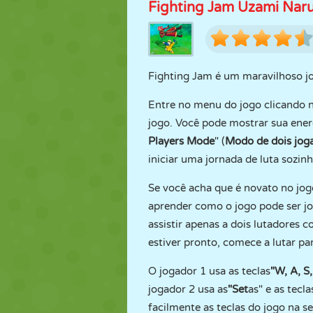
Fighting Jam Uzami Nar
Fighting Jam é um maravilhoso jo
Entre no menu do jogo clicando 
jogo. Você pode mostrar sua ener
Players Mode
" (
Modo de dois jog
iniciar uma jornada de luta sozinh
Se você acha que é novato no jogo
aprender como o jogo pode ser j
assistir apenas a dois lutadores
estiver pronto, comece a lutar pa
O jogador 1 usa as teclas
"W, A, S
jogador 2 usa as
"Set
as" e as tecla
facilmente as teclas do jogo na s