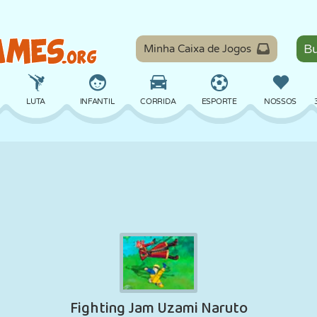
Minha Caixa de Jogos
LUTA
INFANTIL
CORRIDA
ESPORTE
NOSSOS
EQUILÍBRIO
BASQUETE
BATALHA
BILHAR
TABULEIRO
DEFESA
DINOSSAURO
DIRIGIR
EDUCACIONAL
ESCAPE
MATEMÁTICA
LABIRINTO
MONSTRO
MOTO
ONLINE