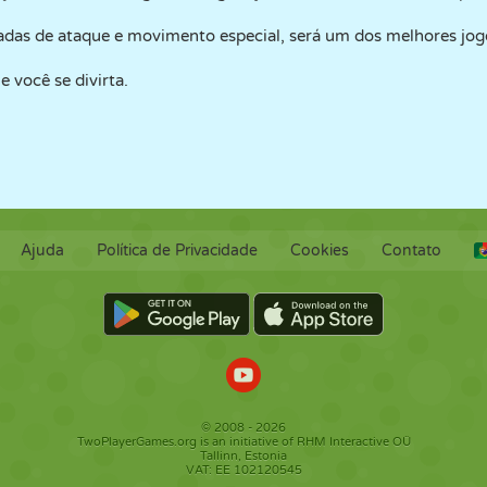
das de ataque e movimento especial, será um dos melhores jogos
você se divirta.
Ajuda
Política de Privacidade
Cookies
Contato
© 2008 - 2026
TwoPlayerGames.org is an initiative of RHM Interactive OÜ
Tallinn, Estonia
VAT: EE 102120545