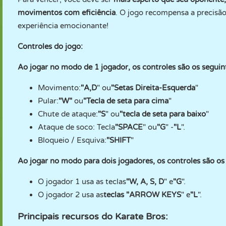
movimentos com eficiência
. O jogo recompensa a precisão
experiência emocionante!
Controles do jogo:
Ao jogar no modo de 1 jogador, os controles são os seguin
Movimento:
"A,D
" ou
"Setas Direita-Esquerda
"
Pular:
"W"
ou
"Tecla de seta para cima
"
Chute de ataque:
"S
" ou
"tecla de seta para baixo
"
Ataque de soco: Tecla
"SPACE
" ou
"G
" -
"L
".
Bloqueio / Esquiva:
"SHIFT
"
Ao jogar no modo para dois jogadores, os controles são os
O jogador 1 usa as teclas
"W, A, S, D
" e
"G
".
O jogador 2 usa as
teclas "ARROW KEYS
" e
"L
".
Principais recursos do Karate Bros: