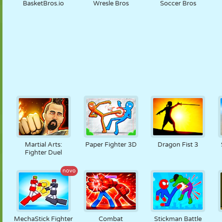
BasketBros.io
Wresle Bros
Soccer Bros
Martial Arts:
Paper Fighter 3D
Dragon Fist 3
Fighter Duel
novo
MechaStick Fighter
Combat
Stickman Battle