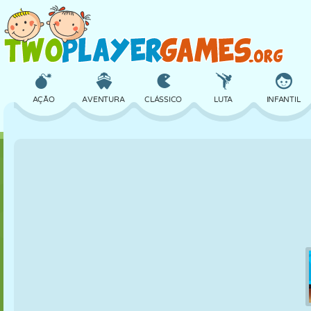
AÇÃO
AVENTURA
CLÁSSICO
LUTA
INFANTIL
3D
AVIÃO
ALIEN
EQUILÍBRIO
BASQUETE
CASTELO
XADREZ
CRAZY
DEFESA
DINOSSAURO
MENINAS
GOLFE
PULAR
MATEMÁTICA
LABIRINTO