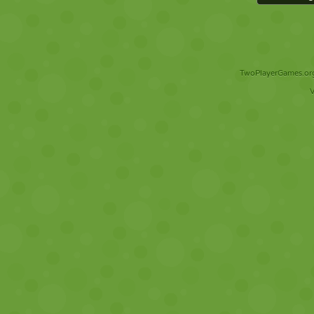
TwoPlayerGames.org 
V