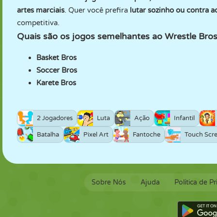
artes marciais
. Quer você prefira
lutar sozinho ou contra a
competitiva.
Quais são os jogos semelhantes ao Wrestle Br
Basket Bros
Soccer Bros
Karete Bros
2 Jogadores
Luta
Ação
Infantil
Batalha
Pixel Art
Fantoche
Touch Scr
Sobre Nós
Ajuda
Política de P