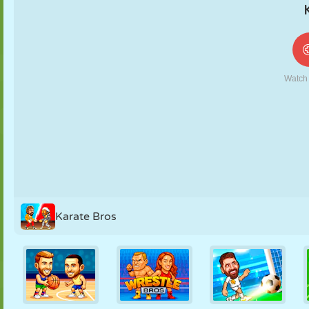
FANTOCHE
QUEBRA-
REAÇÃO
RETRÔ
ROBÔ
CABEÇA
ESTRATÉGIA
ACROBACIA
TANQUE
TÊNIS
JOGO DA
VELHA
Karate Bros