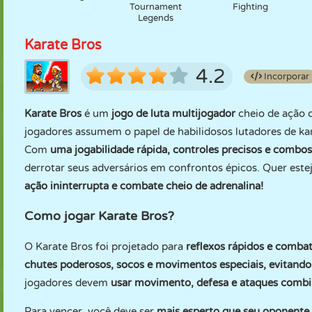
Tournament
Fighting
Legends
Karate Bros
4.2
Incorporar
Karate Bros
é um
jogo de luta multijogador
cheio de ação q
jogadores assumem o papel de habilidosos lutadores de ka
Com
uma jogabilidade rápida, controles precisos e combo
derrotar seus adversários em confrontos épicos. Quer es
ação ininterrupta e combate cheio de adrenalina!
Como jogar Karate Bros?
O Karate Bros foi projetado para
reflexos rápidos e combat
chutes poderosos, socos e movimentos especiais, evitando
jogadores devem
usar movimento, defesa e ataques comb
Para vencer, você deve ser
mais esperto que seu oponente,