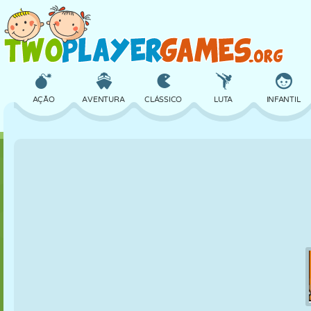
AÇÃO
AVENTURA
CLÁSSICO
LUTA
INFANTIL
3D
AVIÃO
ALIEN
EQUILÍBRIO
BASQUETE
CASTELO
XADREZ
CRAZY
DEFESA
DINOSSAURO
MENINAS
GOLFE
PULAR
MATEMÁTICA
LABIRINTO