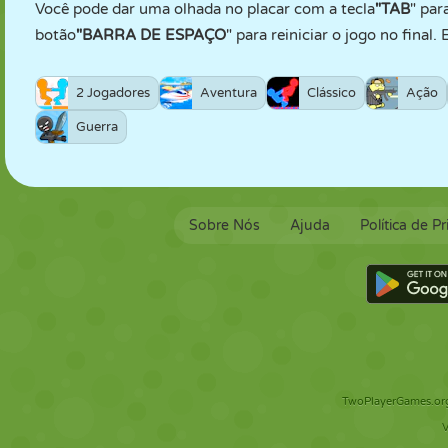
Você pode dar uma olhada no placar com a tecla
"TAB
" par
botão
"BARRA DE ESPAÇO
" para reiniciar o jogo no final
2 Jogadores
Aventura
Clássico
Ação
Guerra
Sobre Nós
Ajuda
Política de P
TwoPlayerGames.org 
V