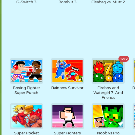
G-Switch 3
Bomb It 3
Fleabag vs. Mutt 2
novo
Boxing Fighter
Rainbow Survivor
Fireboy and
B
Super Punch
Watergirl 7: And
Friends
Super Pocket
Super Fighters
Noob vs Pro