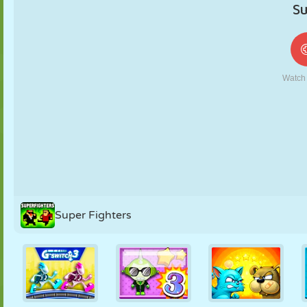
FANTOCHE
QUEBRA-
REAÇÃO
RETRÔ
ROBÔ
CABEÇA
ESTRATÉGIA
ACROBACIA
TANQUE
TÊNIS
JOGO DA
VELHA
Super Fighters