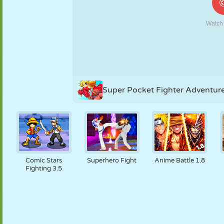
FANTOCHE
QUEBRA-
REAÇÃO
RETRÔ
ROBÔ
CABEÇA
ESTRATÉGIA
ACROBACIA
TANQUE
TÊNIS
JOGO DA
VELHA
Super Pocket Fighter Adventur
Comic Stars
Superhero Fight
Anime Battle 1.8
Fighting 3.5