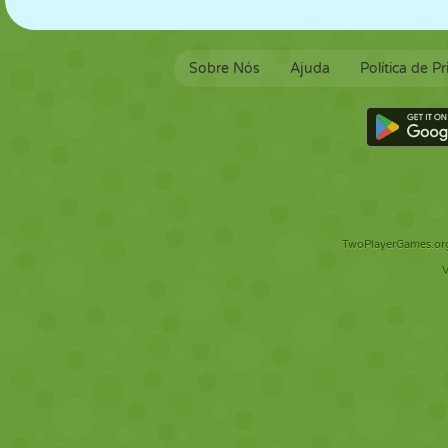
Sobre Nós
Ajuda
Política de P
TwoPlayerGames.org 
V