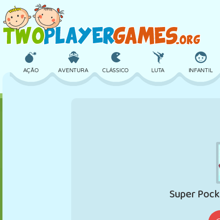
AÇÃO
AVENTURA
CLÁSSICO
LUTA
INFANTIL
3D
AVIÃO
ALIEN
EQUILÍBRIO
BASQUETE
CASTELO
XADREZ
CRAZY
DEFESA
DINOSSAURO
MENINAS
GOLFE
PULAR
MATEMÁTICA
LABIRINTO