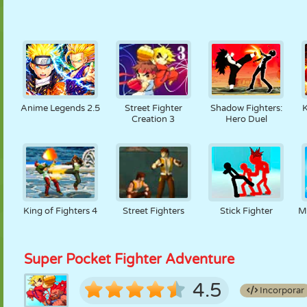
Anime Legends 2.5
Street Fighter
Shadow Fighters:
K
Creation 3
Hero Duel
King of Fighters 4
Street Fighters
Stick Fighter
M
Super Pocket Fighter Adventure
4.5
Incorporar