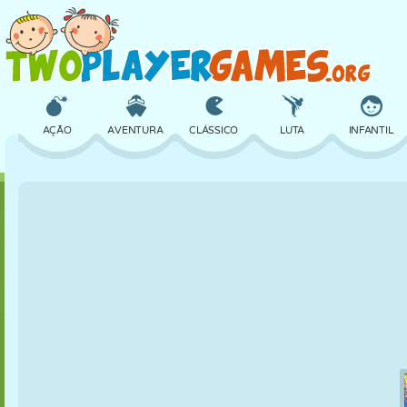
AÇÃO
AVENTURA
CLÁSSICO
LUTA
INFANTIL
3D
AVIÃO
ALIEN
EQUILÍBRIO
BASQUETE
CASTELO
XADREZ
CRAZY
DEFESA
DINOSSAURO
MENINAS
GOLFE
PULAR
MATEMÁTICA
LABIRINTO