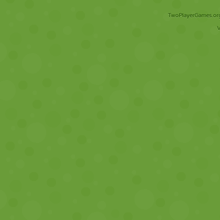
TwoPlayerGames.org 
V