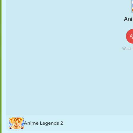
FANTOCHE
QUEBRA-
REAÇÃO
RETRÔ
ROBÔ
CABEÇA
ESTRATÉGIA
ACROBACIA
TANQUE
TÊNIS
JOGO DA
VELHA
Anime Legends 2