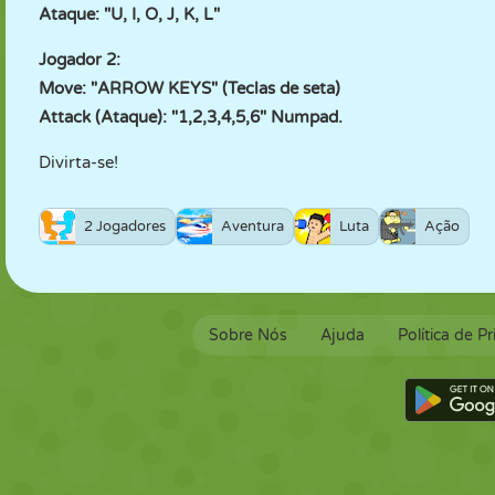
Ataque: "U, I, O, J, K, L"
Jogador 2:
Move: "ARROW KEYS" (Teclas de seta)
Attack (Ataque): "1,2,3,4,5,6" Numpad.
Divirta-se!
2 Jogadores
Aventura
Luta
Ação
Sobre Nós
Ajuda
Política de P