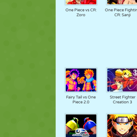
One Piece vs CR:
One Piece Fighti
Zoro
CR: Sanji
Fairy Tail vs One
Street Fighter
Piece 2.0
Creation 3