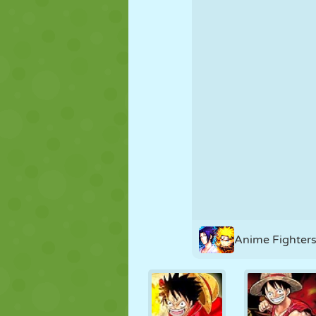
FANTOCHE
QUEBRA-
REAÇÃO
CABEÇA
ESTRATÉGIA
ACROBACIA
TANQUE
Anime Fighters