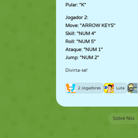
Pular: "K"
Jogador 2:
Move: "ARROW KEYS"
Skill: "NUM 4"
Roll: "NUM 5"
Ataque: "NUM 1"
Jump: "NUM 2"
Divirta-se!
2 Jogadores
Luta
Sobre Nós