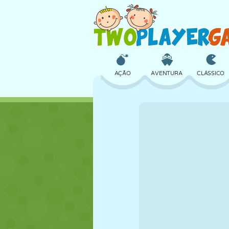
AÇÃO
AVENTURA
CLÁSSICO
3D
AVIÃO
ALIEN
CASTELO
XADREZ
CRAZY
MENINAS
GOLFE
PULAR