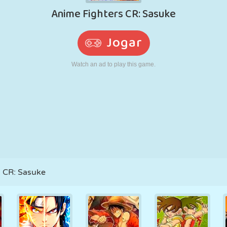
RETRÔ
ROBÔ
CORRER
ESCOLA
TIRO
TÊNIS
JOGO DA
TOUCH SCREEN
TORRE
CAMINHÃO
VELHA
 CR: Sasuke