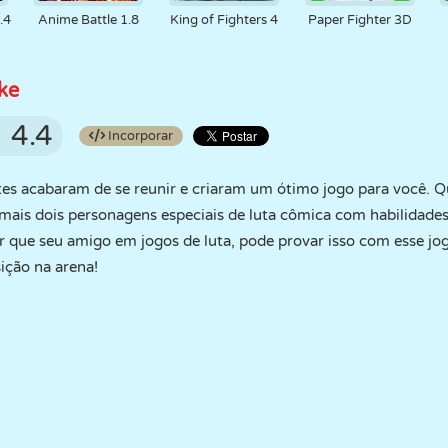
.4
Anime Battle 1.8
King of Fighters 4
Paper Fighter 3D
ke
4.4
Incorporar
tes acabaram de se reunir e criaram um ótimo jogo para você. 
mais dois personagens especiais de luta cômica com habilidades
 que seu amigo em jogos de luta, pode provar isso com esse jogo
ição na arena!