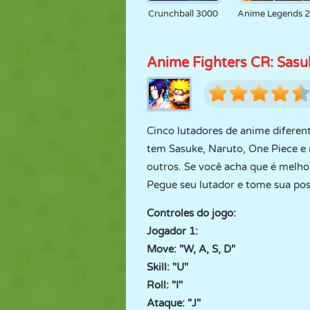
Crunchball 3000
Anime Legends 2
Anime Fighters CR: Sasu
Cinco lutadores de anime diferen
tem Sasuke, Naruto, One Piece e 
outros. Se você acha que é melhor
Pegue seu lutador e tome sua pos
Controles do jogo:
Jogador 1:
Move: "W, A, S, D"
Skill: "U"
Roll: "I"
Ataque: "J"