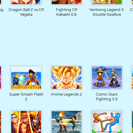
ng
Dragon Ball Z vs CR
Fighting CR
Yanloong Legend 3:
C
Vegeta
Kakashi 0.6
Double Swallow
Super Smash Flash
Anime Legends 2
Comic Stars
2
Fighting 3.5