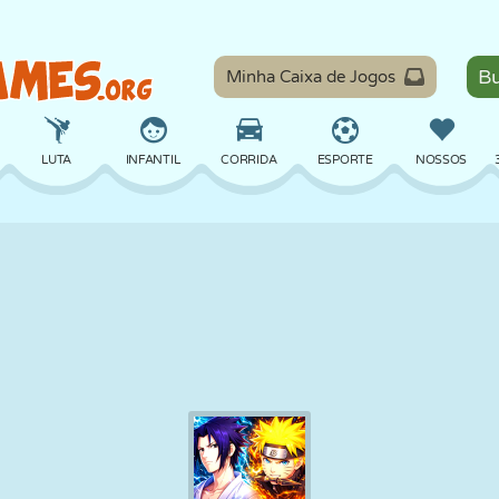
Minha Caixa de Jogos
LUTA
INFANTIL
CORRIDA
ESPORTE
NOSSOS
EQUILÍBRIO
BASQUETE
BATALHA
BILHAR
TABULEIRO
DEFESA
DINOSSAURO
DIRIGIR
EDUCACIONAL
ESCAPE
MATEMÁTICA
LABIRINTO
MONSTRO
MOTO
ONLINE