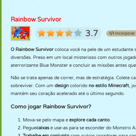
Rainbow Survivor
3.7
Incorporar
O Rainbow Survivor
coloca você na pele de um estudante 
diversões. Preso em um local misterioso com outros jogad
aterrorizante Blue Monster e concluir as missões antes qu
Não se trata apenas de correr, mas de estratégia. Colete ca
sobreviver. Com um
design
colorido
no estilo Minecraft
, j
mantém seu coração acelerado até o último segundo.
Como jogar Rainbow Survivor?
Mova-se pelo mapa e
explore cada canto
.
Pegue
caixas
e use-as para se esconder do Monstro A
Trabalhe em conjunto
com outros jogadores para con