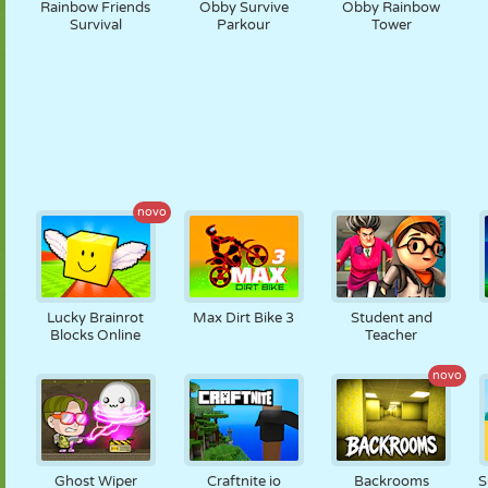
Rainbow Friends
Obby Survive
Obby Rainbow
Survival
Parkour
Tower
novo
Lucky Brainrot
Max Dirt Bike 3
Student and
Blocks Online
Teacher
novo
Ghost Wiper
Craftnite io
Backrooms
S