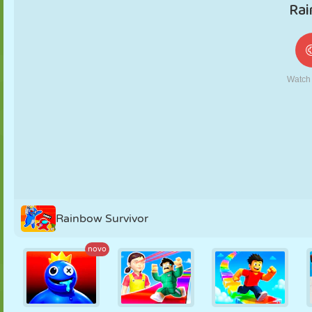
FANTOCHE
QUEBRA-
REAÇÃO
RETRÔ
ROBÔ
CABEÇA
ESTRATÉGIA
ACROBACIA
TANQUE
TÊNIS
JOGO DA
VELHA
Rainbow Survivor
novo