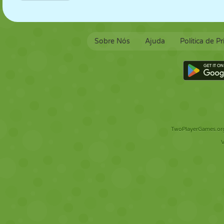
Sobre Nós
Ajuda
Política de P
TwoPlayerGames.org 
V