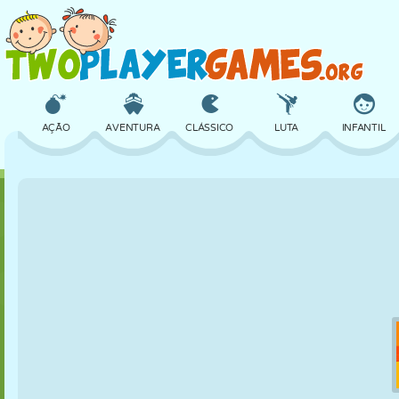
AÇÃO
AVENTURA
CLÁSSICO
LUTA
INFANTIL
3D
AVIÃO
ALIEN
EQUILÍBRIO
BASQUETE
CASTELO
XADREZ
CRAZY
DEFESA
DINOSSAURO
MENINAS
GOLFE
PULAR
MATEMÁTICA
LABIRINTO