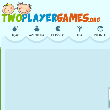
AÇÃO
AVENTURA
CLÁSSICO
LUTA
INFANTIL
3D
AVIÃO
ALIEN
EQUILÍBRIO
BASQUETE
CASTELO
XADREZ
CRAZY
DEFESA
DINOSSAURO
MENINAS
GOLFE
PULAR
MATEMÁTICA
LABIRINTO