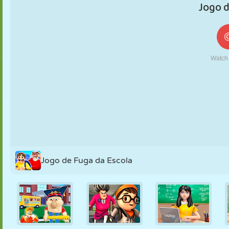
FANTOCHE
QUEBRA-
REAÇÃO
RETRÔ
ROBÔ
CABEÇA
ESTRATÉGIA
ACROBACIA
TANQUE
TÊNIS
JOGO DA
VELHA
Jogo de Fuga da Escola