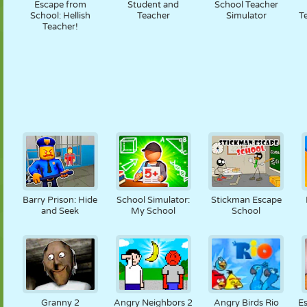
Escape from
Student and
School Teacher
School: Hellish
Teacher
Simulator
T
Teacher!
Barry Prison: Hide
School Simulator:
Stickman Escape
and Seek
My School
School
Granny 2
Angry Neighbors 2
Angry Birds Rio
E