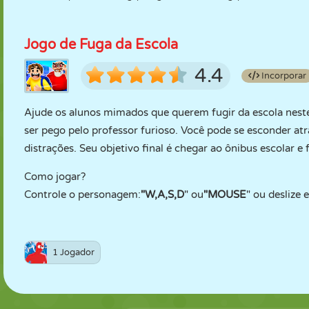
Jogo de Fuga da Escola
4.4
Incorporar
Ajude os alunos mimados que querem fugir da escola neste 
ser pego pelo professor furioso. Você pode se esconder atr
distrações. Seu objetivo final é chegar ao ônibus escolar e
Como jogar?
Controle o personagem:
"W,A,S,D
" ou
"MOUSE
" ou deslize 
1 Jogador