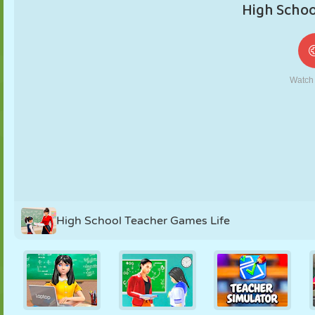
FANTOCHE
QUEBRA-
REAÇÃO
RETRÔ
ROBÔ
CABEÇA
ESTRATÉGIA
ACROBACIA
TANQUE
TÊNIS
JOGO DA
VELHA
High School Teacher Games Life