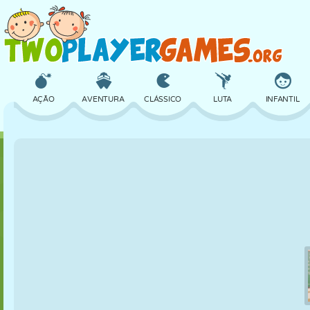
AÇÃO
AVENTURA
CLÁSSICO
LUTA
INFANTIL
3D
AVIÃO
ALIEN
EQUILÍBRIO
BASQUETE
CASTELO
XADREZ
CRAZY
DEFESA
DINOSSAURO
MENINAS
GOLFE
PULAR
MATEMÁTICA
LABIRINTO