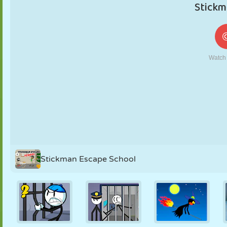
FANTOCHE
QUEBRA-
REAÇÃO
RETRÔ
ROBÔ
CABEÇA
ESTRATÉGIA
ACROBACIA
TANQUE
TÊNIS
JOGO DA
VELHA
Stickman Escape School