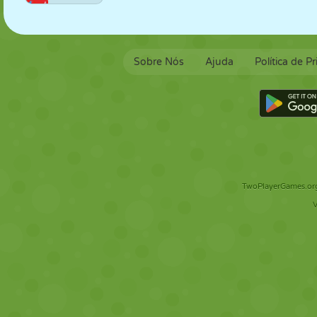
Sobre Nós
Ajuda
Política de P
TwoPlayerGames.org 
V