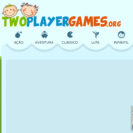
AÇÃO
AVENTURA
CLÁSSICO
LUTA
INFANTIL
3D
AVIÃO
ALIEN
EQUILÍBRIO
BASQUETE
CASTELO
XADREZ
CRAZY
DEFESA
DINOSSAURO
MENINAS
GOLFE
PULAR
MATEMÁTICA
LABIRINTO