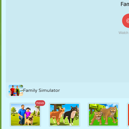
FANTOCHE
QUEBRA-
REAÇÃO
RETRÔ
ROBÔ
CABEÇA
ESTRATÉGIA
ACROBACIA
TANQUE
TÊNIS
JOGO DA
VELHA
Family Simulator
novo