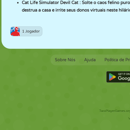
Cat Life Simulator Devil Cat
: Solte o caos felino pu
destrua a casa e irrite seus donos virtuais neste hilá
1 Jogador
Sobre Nós
Ajuda
Política de P
TwoPlayerGames.org 
V