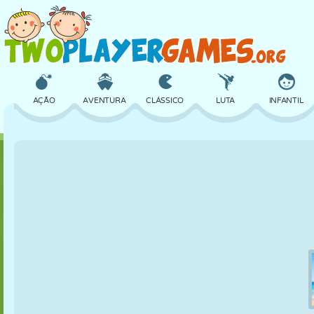
AÇÃO
AVENTURA
CLÁSSICO
LUTA
INFANTIL
3D
AVIÃO
ALIEN
EQUILÍBRIO
BASQUETE
CASTELO
XADREZ
CRAZY
DEFESA
DINOSSAURO
MENINAS
GOLFE
PULAR
MATEMÁTICA
LABIRINTO