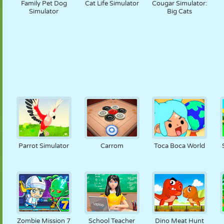
Family Pet Dog
Cat Life Simulator
Cougar Simulator:
Simulator
Big Cats
Parrot Simulator
Carrom
Toca Boca World
Zombie Mission 7
School Teacher
Dino Meat Hunt