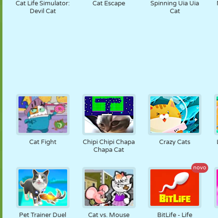
Cat Life Simulator:
Cat Escape
Spinning Uia Uia
Devil Cat
Cat
Cat Fight
Chipi Chipi Chapa
Crazy Cats
Chapa Cat
novo
Pet Trainer Duel
Cat vs. Mouse
BitLife - Life