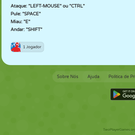
Ataque: "LEFT-MOUSE" ou "CTRL"
Pule: "SPACE"
Miau: "E"
Andar: "SHIFT"
1 Jogador
Sobre Nós
Ajuda
Política de P
TwoPlayerGames.org 