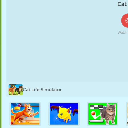
FANTOCHE
QUEBRA-
REAÇÃO
RETRÔ
ROBÔ
CABEÇA
ESTRATÉGIA
ACROBACIA
TANQUE
TÊNIS
JOGO DA
VELHA
Cat Life Simulator