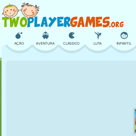
AÇÃO
AVENTURA
CLÁSSICO
LUTA
INFANTIL
3D
AVIÃO
ALIEN
EQUILÍBRIO
BASQUETE
CASTELO
XADREZ
CRAZY
DEFESA
DINOSSAURO
MENINAS
GOLFE
PULAR
MATEMÁTICA
LABIRINTO